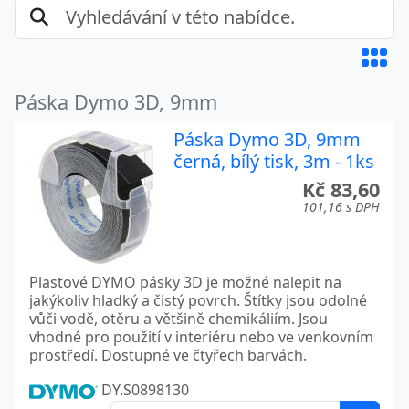
Páska Dymo 3D, 9mm
Páska Dymo 3D, 9mm
černá, bílý tisk, 3m - 1ks
Kč 83,60
101,16 s DPH
Plastové DYMO pásky 3D je možné nalepit na
jakýkoliv hladký a čistý povrch. Štítky jsou odolné
vůči vodě, otěru a většině chemikáliím. Jsou
vhodné pro použití v interiéru nebo ve venkovním
prostředí. Dostupné ve čtyřech barvách.
DY.S0898130