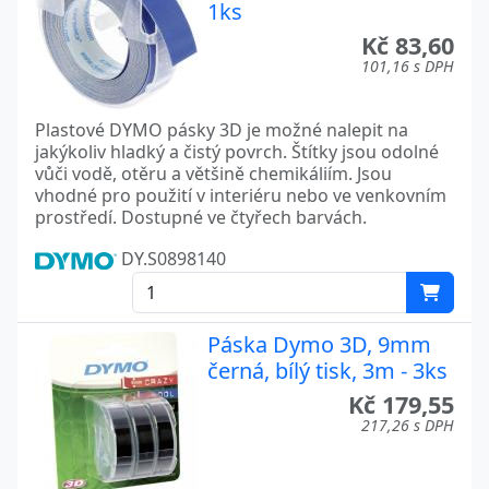
1ks
Kč 83,60
101,16 s DPH
Plastové DYMO pásky 3D je možné nalepit na
jakýkoliv hladký a čistý povrch. Štítky jsou odolné
vůči vodě, otěru a většině chemikáliím. Jsou
vhodné pro použití v interiéru nebo ve venkovním
prostředí. Dostupné ve čtyřech barvách.
DY.S0898140
Páska Dymo 3D, 9mm
černá, bílý tisk, 3m - 3ks
Kč 179,55
217,26 s DPH