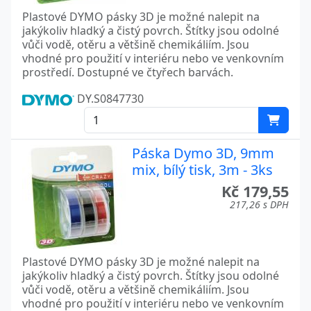
Plastové DYMO pásky 3D je možné nalepit na
jakýkoliv hladký a čistý povrch. Štítky jsou odolné
vůči vodě, otěru a většině chemikáliím. Jsou
vhodné pro použití v interiéru nebo ve venkovním
prostředí. Dostupné ve čtyřech barvách.
DY.S0847730
Páska Dymo 3D, 9mm
mix, bílý tisk, 3m - 3ks
Kč 179,55
217,26 s DPH
Plastové DYMO pásky 3D je možné nalepit na
jakýkoliv hladký a čistý povrch. Štítky jsou odolné
vůči vodě, otěru a většině chemikáliím. Jsou
vhodné pro použití v interiéru nebo ve venkovním