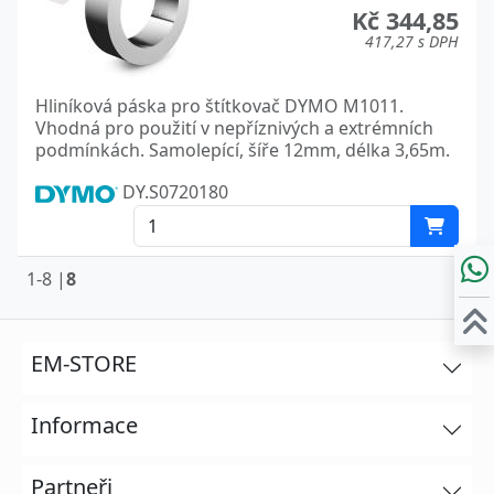
Kč 344,85
417,27 s DPH
Hliníková páska pro štítkovač DYMO M1011.
Vhodná pro použití v nepříznivých a extrémních
podmínkách. Samolepící, šíře 12mm, délka 3,65m.
DY.S0720180
1-8 |
8
EM-STORE
Informace
Partneři