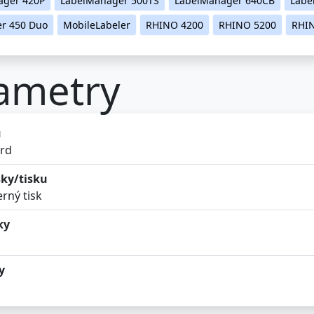
er 450 Duo
MobileLabeler
RHINO 4200
RHINO 5200
RHI
ametry
ů
rd
ky/tisku
rný tisk
ky
y