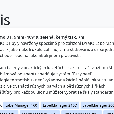
is
o D1, 9mm (40919) zelená, černý tisk, 7m
MO D1 byly navrženy speciálně pro zařízení DYMO LabelMana
ačí k jakémukoli úkolu zahrnujícímu štítkování, a už se jedná 
bchodě nebo na jakémkoli jiném pracovišti.
 jsou baleny v praktických kazetách - kazetu stačí vložit do š
oblémové odlepení usnadňuje systém "Easy peel"
logie termotisku - není vyžadovna žádná náplň inkoustu an
ozici ve dvanácti různých barvách a pěti různých šířkách
 štítky pro každou úlohu můžete vybrat ze škály standardní
:
LabelManager 160
LabelManager 210D
LabelManager 26
ager 420P
LabelManager 500TS
LabelManager 640CB
Labe