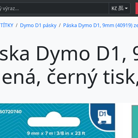
Kč
BEZ
DPH
ŠTÍTKY
Dymo D1 pásky
Páska Dymo D1, 9mm (40919) zel
ska Dymo D1, 
lená, černý tis