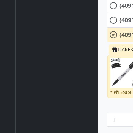
(409
(409
(409
DÁRE
* Při koupi