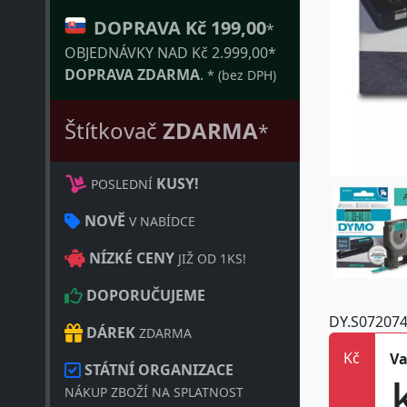
DOPRAVA Kč 199,00
*
OBJEDNÁVKY NAD Kč 2.999,00*
DOPRAVA ZDARMA
.
* (bez DPH)
Štítkovač
ZDARMA
*
KUSY!
POSLEDNÍ
NOVĚ
V NABÍDCE
NÍZKÉ CENY
JIŽ OD 1KS!
DOPORUČUJEME
DY.S07207
DÁREK
ZDARMA
Kč
Va
STÁTNÍ ORGANIZACE
NÁKUP ZBOŽÍ NA SPLATNOST