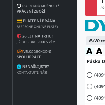
DO 14 DNŮ MOŽNOST*
(6
VRÁCENÍ ZBOŽÍ
PLATEBNÍ BRÁNA
BEZPEČNÉ ONLINE PLATBY
26 LET NA TRHU!
(409
VO c
JIŽ OD ROKU 2000 S VÁMI
(409
VELKOOBCHODNÍ
SPOLUPRÁCE
Páska D
(4091
NENAŠLI JSTE?
KONTAKTUJTE NÁS!
(409
(409
(409