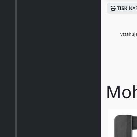
TISK
NAB
Vztahuje
Moh