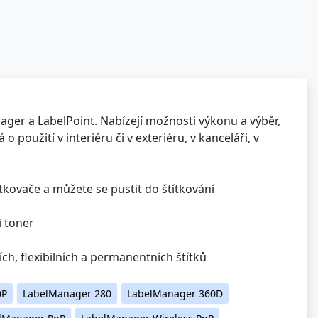
ger a LabelPoint. Nabízejí možnosti výkonu a výběr,
o použití v interiéru či v exteriéru, v kanceláři, v
títkovače a můžete se pustit do štítkování
i toner
ch, flexibilních a permanentních štítků
0P
LabelManager 280
LabelManager 360D
lManager PnP
LabelManager Wireless PnP