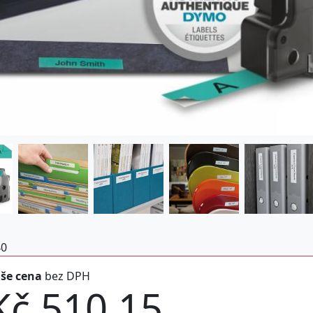
40
še cena
bez DPH
Kč 510,15