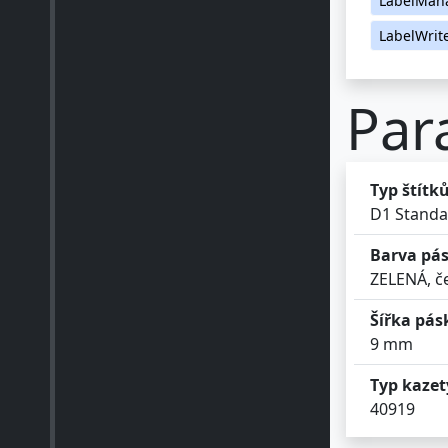
LabelWrit
Par
Typ štítk
D1 Standa
Barva pás
ZELENÁ, če
Šířka pás
9 mm
Typ kazet
40919