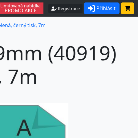
Limitovaná nabídka
Přihlásit
Registrace
PROMO AKCE
ená, černý tisk, 7m
9mm (40919)
k, 7m