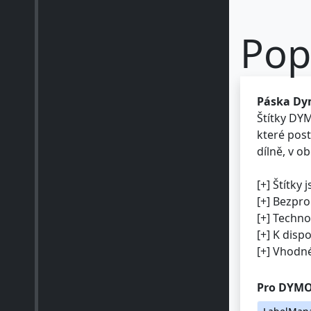
Pop
Páska Dym
Štítky DY
které post
dílně, v o
[+] Štítky
[+] Bezpr
[+] Techno
[+] K disp
[+] Vhodné
Pro DYMO
LabelMan