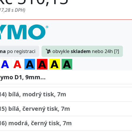
17,28 s DPH)
10) průhledná, černý tisk, 7m
ena
po registraci
obvykle
skladem
nebo 24h [?]
13) bílá, černý tisk, 7m
ymo D1, 9mm...
3) bílá, černý tisk, 7m - 10ks
14) bílá, modrý tisk, 7m
15) bílá, červený tisk, 7m
16) modrá, černý tisk, 7m