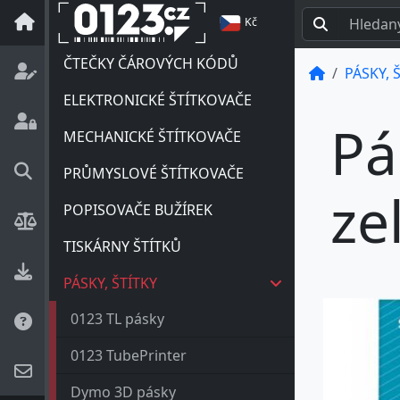
Kč
ČTEČKY ČÁROVÝCH KÓDŮ
PÁSKY, 
ELEKTRONICKÉ ŠTÍTKOVAČE
Pá
MECHANICKÉ ŠTÍTKOVAČE
PRŮMYSLOVÉ ŠTÍTKOVAČE
ze
POPISOVAČE BUŽÍREK
TISKÁRNY ŠTÍTKŮ
PÁSKY, ŠTÍTKY
0123 TL pásky
0123 TubePrinter
Dymo 3D pásky