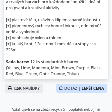
a trvalých barvách pro každodenní použití, ideální
pro psaní a kreativní aktivity.
[+] plastové tělo, uzávěr s klipem v barvě inkoustu
[+] pigmentový rychleschnoucí inkoust, odolný vůči
vodě a vyblednutí
[+] neobsahuje xylen a toluen
[+] kulatý hrot, šíře stopy 1 mm, délka stopy cca
225m
Sada barev:
12 ks standardních barev
(Yellow, Lime, Magenta, Mint, Brown, Purple, Black,
Red, Blue, Green, Optic Orange, Tblue)
TISK
NABÍDKY
DOTAZ |
LEPŠÍ CENA
Vztahuje-li se na zboží recyklační poplatek nebo jiné