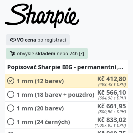
VO cena
po registraci
obvykle
skladem
nebo 24h [?]
Popisovač Sharpie BIG - permanentní,...
Kč 412,80
1 mm (12 barev)
(499,49 s DPH)
Kč 566,10
1 mm (18 barev + pouzdro)
(684,98 s DPH)
Kč 661,95
1 mm (20 barev)
(800,96 s DPH)
Kč 833,02
1 mm (24 černých)
(1.007,95 s DPH)