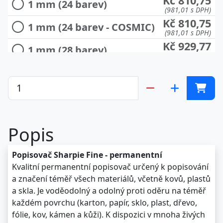
Kč 810,75
1 mm (24 barev)
(981,01 s DPH)
Kč 810,75
1 mm (24 barev - COSMIC)
(981,01 s DPH)
Kč 929,77
1 mm (28 barev)
(1.125,02 s DPH)
Kč 996,75
1 mm (28 barev - PÁV)
(1.206,07 s DPH)
Kč 894,60
1 mm (28 barev - RYBA)
(1.082,47 s DPH)
Kč 1.041,30
1 mm (30 barev - OKO)
(1.259,97 s DPH)
Popis
Popisovač Sharpie Fine - permanentní
Kvalitní permanentní popisovač určený k popisování
a značení téměř všech materiálů, včetně kovů, plastů
a skla. Je voděodolný a odolný proti oděru na téměř
každém povrchu (karton, papír, sklo, plast, dřevo,
fólie, kov, kámen a kůži). K dispozici v mnoha živých