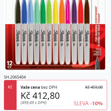
SH.2065404
Kč
Vaše cena
bez DPH
Kč 459,00
Kč 412,80
SLEVA
-10%
(499,49 s DPH)