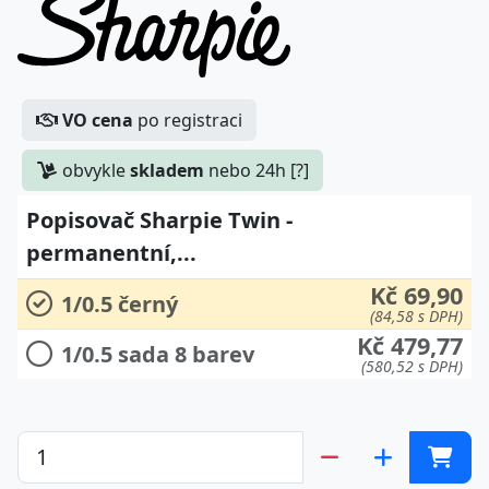
VO cena
po registraci
obvykle
skladem
nebo 24h [?]
Popisovač Sharpie Twin -
permanentní,...
Kč 69,90
1/0.5 černý
(84,58 s DPH)
Kč 479,77
1/0.5 sada 8 barev
(580,52 s DPH)