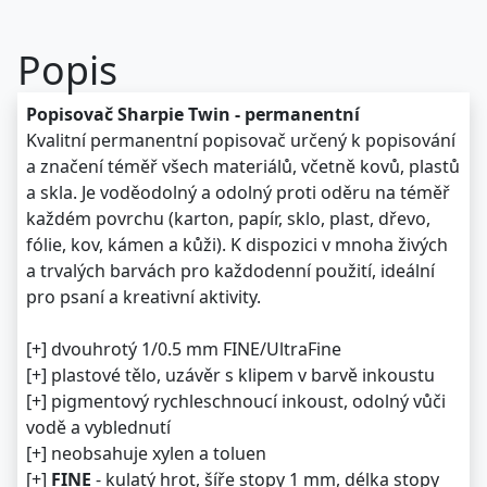
Popis
Popisovač Sharpie Twin - permanentní
Kvalitní permanentní popisovač určený k popisování
a značení téměř všech materiálů, včetně kovů, plastů
a skla. Je voděodolný a odolný proti oděru na téměř
každém povrchu (karton, papír, sklo, plast, dřevo,
fólie, kov, kámen a kůži). K dispozici v mnoha živých
a trvalých barvách pro každodenní použití, ideální
pro psaní a kreativní aktivity.
[+] dvouhrotý 1/0.5 mm FINE/UltraFine
[+] plastové tělo, uzávěr s klipem v barvě inkoustu
[+] pigmentový rychleschnoucí inkoust, odolný vůči
vodě a vyblednutí
[+] neobsahuje xylen a toluen
[+]
FINE
- kulatý hrot, šíře stopy 1 mm, délka stopy