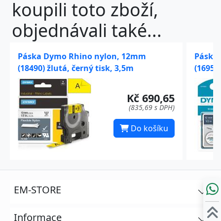
koupili toto zboží,
objednávali také...
Páska Dymo Rhino nylon, 12mm
Páska
(18490) žlutá, černý tisk, 3,5m
(16959)
Kč 690,65
(835,69 s DPH)
Do košíku
EM-STORE
Informace