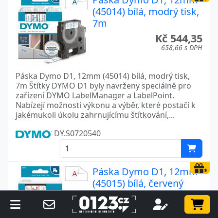
(45014) bílá, modrý tisk,
7m
Kč 544,35
658,66 s DPH
Páska Dymo D1, 12mm (45014) bílá, modrý tisk,
7m Štítky DYMO D1 byly navrženy speciálně pro
zařízení DYMO LabelManager a LabelPoint.
Nabízejí možnosti výkonu a výběr, které postačí k
jakémukoli úkolu zahrnujícímu štítkování,...
DY.S0720540
Páska Dymo D1, 12mm
(45015) bílá, červený
tisk, 7m
Kč 544,35