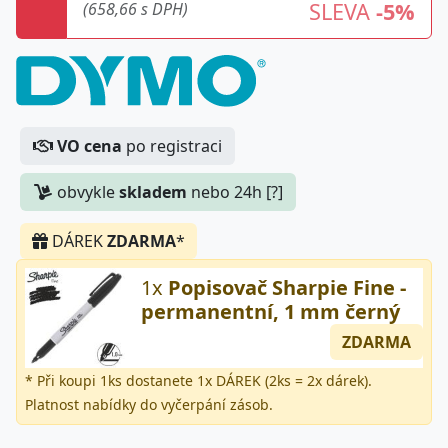
SLEVA
-5%
(658,66 s DPH)
VO cena
po registraci
obvykle
skladem
nebo 24h [?]
DÁREK
ZDARMA
*
1x
Popisovač Sharpie Fine -
permanentní, 1 mm černý
ZDARMA
* Při koupi 1ks dostanete 1x DÁREK (2ks = 2x dárek).
Platnost nabídky do vyčerpání zásob.