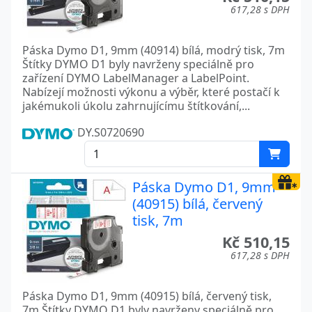
617,28 s DPH
Páska Dymo D1, 9mm (40914) bílá, modrý tisk, 7m
Štítky DYMO D1 byly navrženy speciálně pro
zařízení DYMO LabelManager a LabelPoint.
Nabízejí možnosti výkonu a výběr, které postačí k
jakémukoli úkolu zahrnujícímu štítkování,...
DY.S0720690
Páska Dymo D1, 9mm
(40915) bílá, červený
tisk, 7m
Kč 510,15
617,28 s DPH
Páska Dymo D1, 9mm (40915) bílá, červený tisk,
7m Štítky DYMO D1 byly navrženy speciálně pro