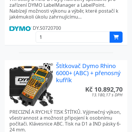
zařízení DYMO LabelManager a LabelPoint.
Nabízejí možnosti výkonu a výběr, které postačí k
jakémukoli úkolu zahrnujícímu...
DY.S0720700
Štítkovač Dymo Rhino
6000+ (ABC) + přenosný
kufřík
Kč 10.892,70
13.180,17 s DPH
PRECIZNÍ A RYCHLÝ TISK ŠTÍTKŮ. Výjimečný výkon,
všestrannost a možnost připojení k osobnímu
počítači. Klávesnice ABC. Tisk na D1 a IND pásky 6-
24 mm.