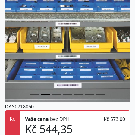
DY.S0718060
Kč
Vaše cena
bez DPH
Kč 573,00
Kč 544,35