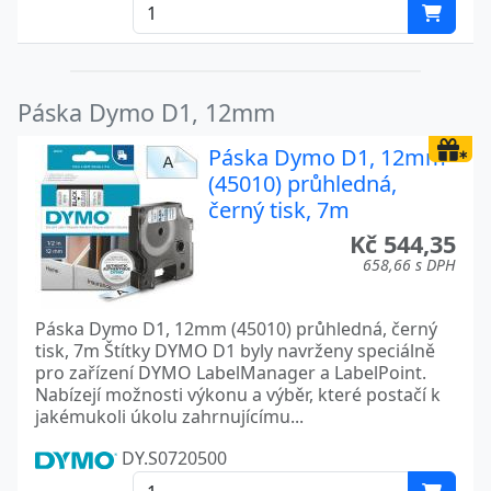
Páska Dymo D1, 12mm
Páska Dymo D1, 12mm
(45010) průhledná,
černý tisk, 7m
Kč 544,35
658,66 s DPH
Páska Dymo D1, 12mm (45010) průhledná, černý
tisk, 7m Štítky DYMO D1 byly navrženy speciálně
pro zařízení DYMO LabelManager a LabelPoint.
Nabízejí možnosti výkonu a výběr, které postačí k
jakémukoli úkolu zahrnujícímu...
DY.S0720500