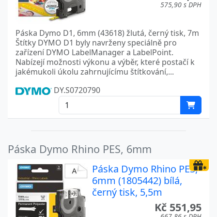
575,90 s DPH
Páska Dymo D1, 6mm (43618) žlutá, černý tisk, 7m
Štítky DYMO D1 byly navrženy speciálně pro
zařízení DYMO LabelManager a LabelPoint.
Nabízejí možnosti výkonu a výběr, které postačí k
jakémukoli úkolu zahrnujícímu štítkování,...
DY.S0720790
Páska Dymo Rhino PES, 6mm
Páska Dymo Rhino PES,
6mm (1805442) bílá,
černý tisk, 5,5m
Kč 551,95
667,86 s DPH