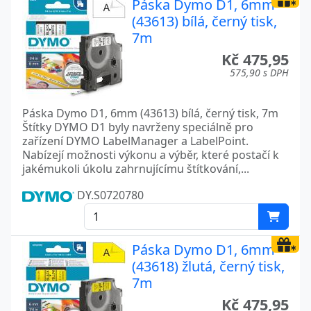
Páska Dymo D1, 6mm
(43613) bílá, černý tisk,
7m
Kč 475,95
575,90 s DPH
Páska Dymo D1, 6mm (43613) bílá, černý tisk, 7m
Štítky DYMO D1 byly navrženy speciálně pro
zařízení DYMO LabelManager a LabelPoint.
Nabízejí možnosti výkonu a výběr, které postačí k
jakémukoli úkolu zahrnujícímu štítkování,...
DY.S0720780
Páska Dymo D1, 6mm
(43618) žlutá, černý tisk,
7m
Kč 475,95