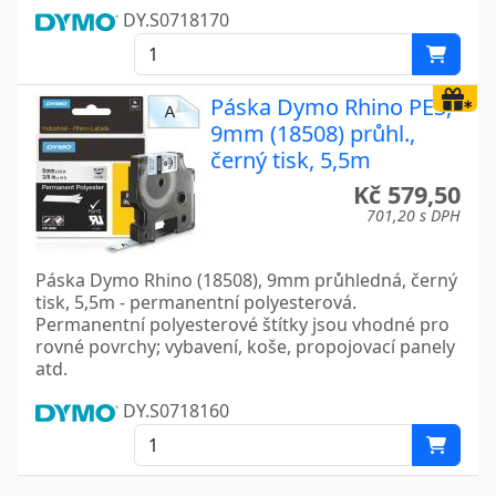
DY.S0718170
Páska Dymo Rhino PES,
9mm (18508) průhl.,
černý tisk, 5,5m
Kč 579,50
701,20 s DPH
Páska Dymo Rhino (18508), 9mm průhledná, černý
tisk, 5,5m - permanentní polyesterová.
Permanentní polyesterové štítky jsou vhodné pro
rovné povrchy; vybavení, koše, propojovací panely
atd.
DY.S0718160