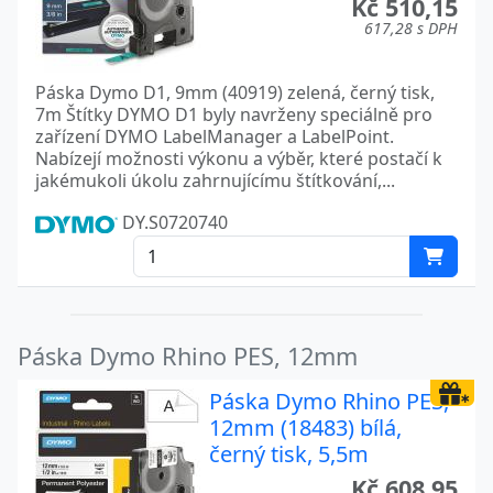
Kč 510,15
617,28 s DPH
Páska Dymo D1, 9mm (40919) zelená, černý tisk,
7m Štítky DYMO D1 byly navrženy speciálně pro
zařízení DYMO LabelManager a LabelPoint.
Nabízejí možnosti výkonu a výběr, které postačí k
jakémukoli úkolu zahrnujícímu štítkování,...
DY.S0720740
Páska Dymo Rhino PES, 12mm
Páska Dymo Rhino PES,
12mm (18483) bílá,
černý tisk, 5,5m
Kč 608,95