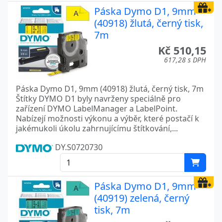
Páska Dymo D1, 9mm
(40918) žlutá, černý tisk,
7m
Kč 510,15
617,28 s DPH
Páska Dymo D1, 9mm (40918) žlutá, černý tisk, 7m
Štítky DYMO D1 byly navrženy speciálně pro
zařízení DYMO LabelManager a LabelPoint.
Nabízejí možnosti výkonu a výběr, které postačí k
jakémukoli úkolu zahrnujícímu štítkování,...
DY.S0720730
Páska Dymo D1, 9mm
(40919) zelená, černý
tisk, 7m