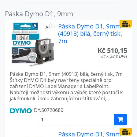
Páska Dymo D1, 9mm
Páska Dymo D1, 9mm
(40913) bílá, černý tisk,
7m
Kč 510,15
617,28 s DPH
Páska Dymo D1, 9mm (40913) bílá, černý tisk, 7m
Štítky DYMO D1 byly navrženy speciálně pro
zařízení DYMO LabelManager a LabelPoint.
Nabízejí možnosti výkonu a výběr, které postačí k
jakémukoli úkolu zahrnujícímu štítkování,...
DY.S0720680
Páska Dymo D1, 9mm