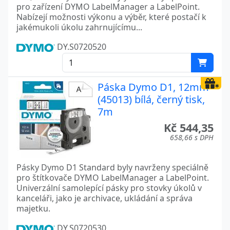
pro zařízení DYMO LabelManager a LabelPoint.
Nabízejí možnosti výkonu a výběr, které postačí k
jakémukoli úkolu zahrnujícímu...
DY.S0720520
Páska Dymo D1, 12mm
(45013) bílá, černý tisk,
7m
Kč 544,35
658,66 s DPH
Pásky Dymo D1 Standard byly navrženy speciálně
pro štítkovače DYMO LabelManager a LabelPoint.
Univerzální samolepící pásky pro stovky úkolů v
kanceláři, jako je archivace, ukládání a správa
majetku.
DY.S0720530