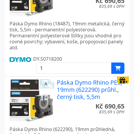
Kč 690,65
835,69 s DPH
Páska Dymo Rhino (18487), 19mm metalická, černý
tisk, 5,5m - permanentní polyesterová.
Permanentní polyesterové štítky jsou vhodné pro
rovné povrchy; vybavení, koše, propojovací panely
atd.
DY.S0718200
Páska Dymo Rhino PES,
19mm (622290) průhl.,
černý tisk, 5,5m
Kč 690,65
835,69 s DPH
Páska Dymo Rhino (622290), 19mm průhledná,