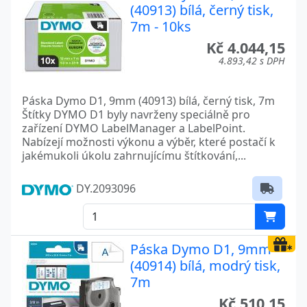
(40913) bílá, černý tisk,
7m - 10ks
Kč 4.044,15
4.893,42 s DPH
Páska Dymo D1, 9mm (40913) bílá, černý tisk, 7m
Štítky DYMO D1 byly navrženy speciálně pro
zařízení DYMO LabelManager a LabelPoint.
Nabízejí možnosti výkonu a výběr, které postačí k
jakémukoli úkolu zahrnujícímu štítkování,...
DY.2093096
Páska Dymo D1, 9mm
(40914) bílá, modrý tisk,
7m
Kč 510,15