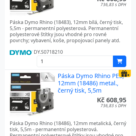
736,83 s DPH
Páska Dymo Rhino (18483), 12mm bílá, černý tisk,
5,5m - permanentní polyesterová. Permanentní
polyesterové štítky jsou vhodné pro rovné
povrchy; vybavení, koše, propojovací panely atd.
DY.S0718210
Páska Dymo Rhino PES,
12mm (18486) metal.,
černý tisk, 5,5m
Kč 608,95
736,83 s DPH
Páska Dymo Rhino (18486), 12mm metalická, černý
tisk, 5,5m - permanentní polyesterová.
Permanentní polyesterové štítky jsou vhodné pro