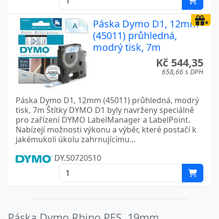
Páska Dymo D1, 12mm
(45011) průhledná,
modrý tisk, 7m
Kč 544,35
658,66 s DPH
Páska Dymo D1, 12mm (45011) průhledná, modrý
tisk, 7m Štítky DYMO D1 byly navrženy speciálně
pro zařízení DYMO LabelManager a LabelPoint.
Nabízejí možnosti výkonu a výběr, které postačí k
jakémukoli úkolu zahrnujícímu...
DY.S0720510
Páska Dymo Rhino PES, 19mm