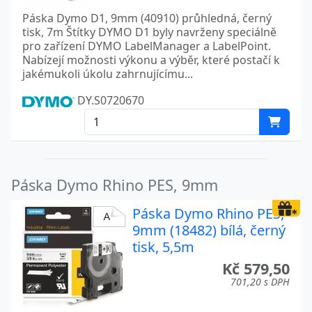
Páska Dymo D1, 9mm (40910) průhledná, černý
tisk, 7m Štítky DYMO D1 byly navrženy speciálně
pro zařízení DYMO LabelManager a LabelPoint.
Nabízejí možnosti výkonu a výběr, které postačí k
jakémukoli úkolu zahrnujícímu...
DY.S0720670
Páska Dymo Rhino PES, 9mm
Páska Dymo Rhino PES,
9mm (18482) bílá, černý
tisk, 5,5m
Kč 579,50
701,20 s DPH