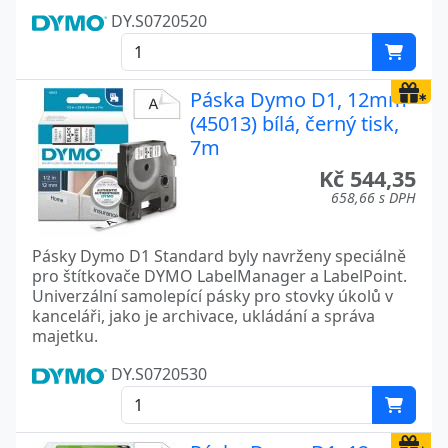
DY.S0720520
Páska Dymo D1, 12mm
(45013) bílá, černý tisk,
7m
Kč 544,35
658,66 s DPH
Pásky Dymo D1 Standard byly navrženy speciálně
pro štítkovače DYMO LabelManager a LabelPoint.
Univerzální samolepící pásky pro stovky úkolů v
kanceláři, jako je archivace, ukládání a správa
majetku.
DY.S0720530