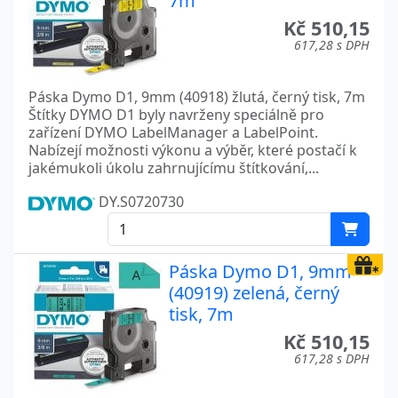
7m
Kč 510,15
617,28 s DPH
Páska Dymo D1, 9mm (40918) žlutá, černý tisk, 7m
Štítky DYMO D1 byly navrženy speciálně pro
zařízení DYMO LabelManager a LabelPoint.
Nabízejí možnosti výkonu a výběr, které postačí k
jakémukoli úkolu zahrnujícímu štítkování,...
DY.S0720730
Páska Dymo D1, 9mm
(40919) zelená, černý
tisk, 7m
Kč 510,15
617,28 s DPH