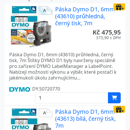
Páska Dymo D1, 6mm
(43610) průhledná,
černý tisk, 7m
Kč 475,95
575,90 s DPH
Páska Dymo D1, 6mm (43610) průhledná, černý
tisk, 7m Štítky DYMO D1 byly navrženy speciálně
pro zařízení DYMO LabelManager a LabelPoint.
Nabízejí možnosti výkonu a výběr, které postačí k
jakémukoli úkolu zahrnujícímu...
DY.S0720770
Páska Dymo D1, 6mm
(43613) bílá, černý tisk,
7m