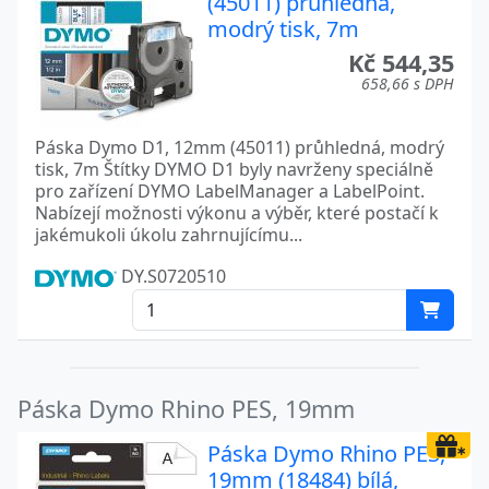
(45011) průhledná,
modrý tisk, 7m
Kč 544,35
658,66 s DPH
Páska Dymo D1, 12mm (45011) průhledná, modrý
tisk, 7m Štítky DYMO D1 byly navrženy speciálně
pro zařízení DYMO LabelManager a LabelPoint.
Nabízejí možnosti výkonu a výběr, které postačí k
jakémukoli úkolu zahrnujícímu...
DY.S0720510
Páska Dymo Rhino PES, 19mm
Páska Dymo Rhino PES,
19mm (18484) bílá,