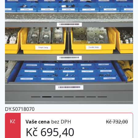
DY.S0718070
Kč
Vaše cena
bez DPH
Kč 732,00
Kč 695,40