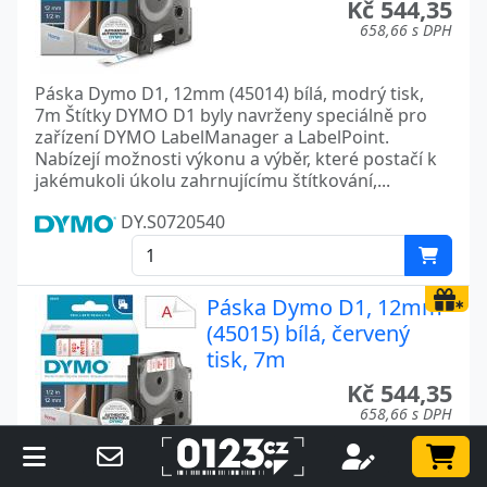
Kč 544,35
658,66 s DPH
Páska Dymo D1, 12mm (45014) bílá, modrý tisk,
7m Štítky DYMO D1 byly navrženy speciálně pro
zařízení DYMO LabelManager a LabelPoint.
Nabízejí možnosti výkonu a výběr, které postačí k
jakémukoli úkolu zahrnujícímu štítkování,...
DY.S0720540
Páska Dymo D1, 12mm
(45015) bílá, červený
tisk, 7m
Kč 544,35
658,66 s DPH
Páska Dymo D1, 12mm (45015) bílá, červený tisk,