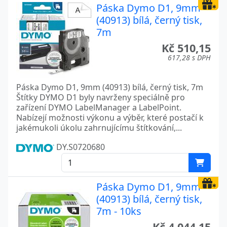
Páska Dymo D1, 9mm
(40913) bílá, černý tisk,
7m
Kč 510,15
617,28 s DPH
Páska Dymo D1, 9mm (40913) bílá, černý tisk, 7m
Štítky DYMO D1 byly navrženy speciálně pro
zařízení DYMO LabelManager a LabelPoint.
Nabízejí možnosti výkonu a výběr, které postačí k
jakémukoli úkolu zahrnujícímu štítkování,...
DY.S0720680
Páska Dymo D1, 9mm
(40913) bílá, černý tisk,
7m - 10ks
Kč 4.044,15