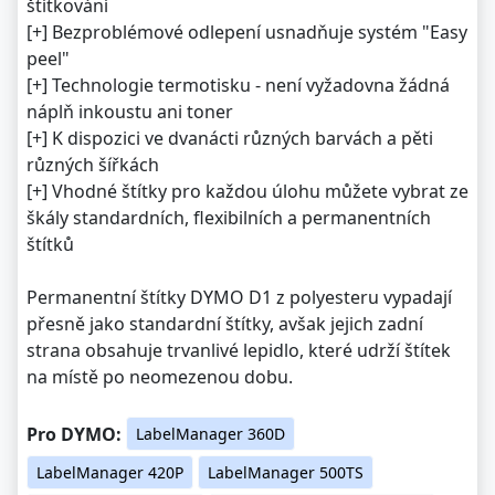
štítkování
[+] Bezproblémové odlepení usnadňuje systém "Easy
peel"
[+] Technologie termotisku - není vyžadovna žádná
náplň inkoustu ani toner
[+] K dispozici ve dvanácti různých barvách a pěti
různých šířkách
[+] Vhodné štítky pro každou úlohu můžete vybrat ze
škály standardních, flexibilních a permanentních
štítků
Permanentní štítky DYMO D1 z polyesteru vypadají
přesně jako standardní štítky, avšak jejich zadní
strana obsahuje trvanlivé lepidlo, které udrží štítek
na místě po neomezenou dobu.
Pro DYMO:
LabelManager 360D
LabelManager 420P
LabelManager 500TS