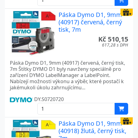
Páska Dymo D1, 9mm
(40917) červená, černý
tisk, 7m
Kč 510,15
617,28 s DPH
Páska Dymo D1, 9mm (40917) červená, černý tisk,
7m Štítky DYMO D1 byly navrženy speciálně pro
zařízení DYMO LabelManager a LabelPoint.
Nabízejí možnosti výkonu a výběr, které postačí k
jakémukoli úkolu zahrnujícímu...
DY.S0720720
Páska Dymo D1, 9mm
(40918) žlutá, černý tisk,