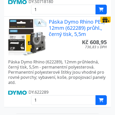
DY.S0718180
Páska Dymo Rhino PES,
12mm (622289) průhl.,
černý tisk, 5,5m
Kč 608,95
736,83 s DPH
Páska Dymo Rhino (622289), 12mm průhledná,
černý tisk, 5,5m - permanentní polyesterová.
Permanentní polyesterové štítky jsou vhodné pro
rovné povrchy; vybavení, koše, propojovací panely
atd.
DY.622289