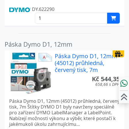
DY.622290
Páska Dymo D1, 12mm
Páska Dymo D1, 12mm
(45012) průhledná,
červený tisk, 7m
Kč 544,35
658,66 s DPH
Páska Dymo D1, 12mm (45012) průhledná, červený
tisk, 7m Štítky DYMO D1 byly navrženy speciálně
pro zařízení DYMO LabelManager a LabelPoint.
Nabízejí možnosti výkonu a výběr, které postačí k
jakémukoli úkolu zahrnujícímu...