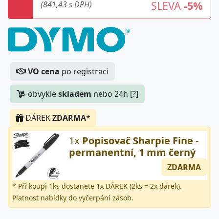
SLEVA
-5%
(841,43 s DPH)
VO cena
po registraci
obvykle
skladem
nebo 24h [?]
DÁREK
ZDARMA
*
1x
Popisovač Sharpie Fine -
permanentní, 1 mm černý
ZDARMA
* Při koupi 1ks dostanete 1x DÁREK (2ks = 2x dárek).
Platnost nabídky do vyčerpání zásob.