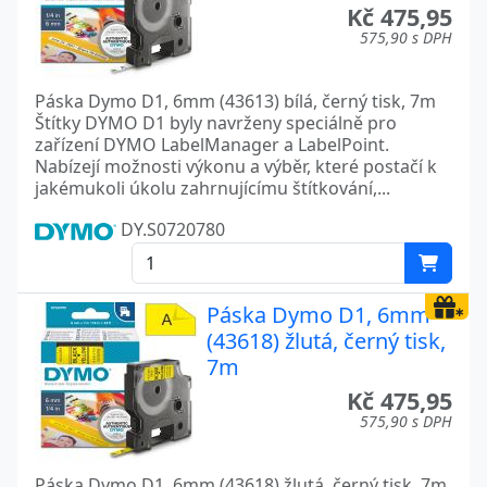
Kč 475,95
575,90 s DPH
Páska Dymo D1, 6mm (43613) bílá, černý tisk, 7m
Štítky DYMO D1 byly navrženy speciálně pro
zařízení DYMO LabelManager a LabelPoint.
Nabízejí možnosti výkonu a výběr, které postačí k
jakémukoli úkolu zahrnujícímu štítkování,...
DY.S0720780
Páska Dymo D1, 6mm
(43618) žlutá, černý tisk,
7m
Kč 475,95
575,90 s DPH
Páska Dymo D1, 6mm (43618) žlutá, černý tisk, 7m