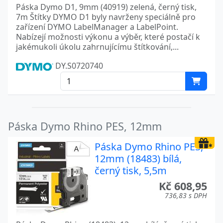
Páska Dymo D1, 9mm (40919) zelená, černý tisk,
7m Štítky DYMO D1 byly navrženy speciálně pro
zařízení DYMO LabelManager a LabelPoint.
Nabízejí možnosti výkonu a výběr, které postačí k
jakémukoli úkolu zahrnujícímu štítkování,...
DY.S0720740
Páska Dymo Rhino PES, 12mm
Páska Dymo Rhino PES,
12mm (18483) bílá,
černý tisk, 5,5m
Kč 608,95
736,83 s DPH