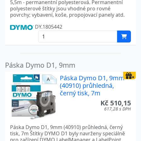
5,5m - permanentní polyesterová. Permanentní
polyesterové štítky jsou vhodné pro rovné
povrchy; vybavení, koše, propojovací panely atd.
DY.1805442
Páska Dymo D1, 9mm
Páska Dymo D1, 9mm
(40910) průhledná,
černý tisk, 7m
Kč 510,15
617,28 s DPH
Páska Dymo D1, 9mm (40910) průhledná, černý
tisk, 7m Štítky DYMO D1 byly navrženy speciálně
pro zařízení DYMO LabelManager a LabelPoint.