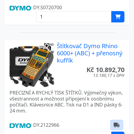
DY.S0720700
Štítkovač Dymo Rhino
6000+ (ABC) + přenosný
kufřík
Kč 10.892,70
13.180,17 s DPH
PRECIZNÍ A RYCHLÝ TISK ŠTÍTKŮ. Výjimečný výkon,
všestrannost a možnost připojení k osobnímu
počítači. Klávesnice ABC. Tisk na D1 a IND pásky 6-
24 mm.
DY.2122966