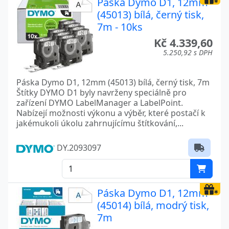
Páska Dymo D1, 12mm
(45013) bílá, černý tisk,
7m - 10ks
Kč 4.339,60
5.250,92 s DPH
Páska Dymo D1, 12mm (45013) bílá, černý tisk, 7m
Štítky DYMO D1 byly navrženy speciálně pro
zařízení DYMO LabelManager a LabelPoint.
Nabízejí možnosti výkonu a výběr, které postačí k
jakémukoli úkolu zahrnujícímu štítkování,...
DY.2093097
Páska Dymo D1, 12mm
(45014) bílá, modrý tisk,
7m