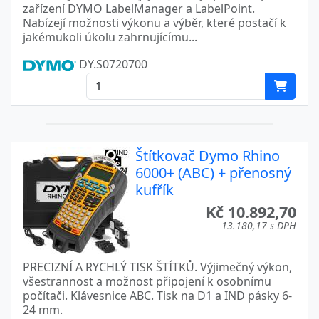
zařízení DYMO LabelManager a LabelPoint.
Nabízejí možnosti výkonu a výběr, které postačí k
jakémukoli úkolu zahrnujícímu...
DY.S0720700
Štítkovač Dymo Rhino
6000+ (ABC) + přenosný
kufřík
Kč 10.892,70
13.180,17 s DPH
PRECIZNÍ A RYCHLÝ TISK ŠTÍTKŮ. Výjimečný výkon,
všestrannost a možnost připojení k osobnímu
počítači. Klávesnice ABC. Tisk na D1 a IND pásky 6-
24 mm.