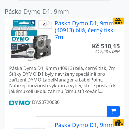
Páska Dymo D1, 9mm
Páska Dymo D1, 9mm
(40913) bílá, černý tisk,
7m
Kč 510,15
617,28 s DPH
Páska Dymo D1, 9mm (40913) bílá, černý tisk, 7m
Štítky DYMO D1 byly navrženy speciálně pro
zařízení DYMO LabelManager a LabelPoint.
Nabízejí možnosti výkonu a výběr, které postačí k
jakémukoli úkolu zahrnujícímu štítkování,...
DY.S0720680
Páska Dymo D1, 9mm