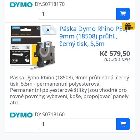
DY.S0718170
Páska Dymo Rhino PES,
9mm (18508) průhl.,
černý tisk, 5,5m
Kč 579,50
701,20 s DPH
Páska Dymo Rhino (18508), 9mm průhledná, černý
tisk, 5,5m - permanentní polyesterová.
Permanentní polyesterové štítky jsou vhodné pro
rovné povrchy; vybavení, koše, propojovací panely
atd.
DY.S0718160