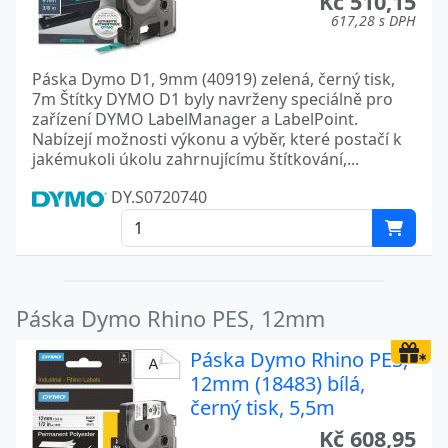
Kč 510,15
617,28 s DPH
Páska Dymo D1, 9mm (40919) zelená, černý tisk,
7m Štítky DYMO D1 byly navrženy speciálně pro
zařízení DYMO LabelManager a LabelPoint.
Nabízejí možnosti výkonu a výběr, které postačí k
jakémukoli úkolu zahrnujícímu štítkování,...
DY.S0720740
Páska Dymo Rhino PES, 12mm
Páska Dymo Rhino PES,
12mm (18483) bílá,
černý tisk, 5,5m
Kč 608,95