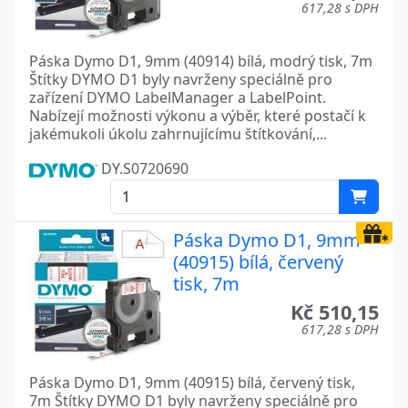
617,28 s DPH
Páska Dymo D1, 9mm (40914) bílá, modrý tisk, 7m
Štítky DYMO D1 byly navrženy speciálně pro
zařízení DYMO LabelManager a LabelPoint.
Nabízejí možnosti výkonu a výběr, které postačí k
jakémukoli úkolu zahrnujícímu štítkování,...
DY.S0720690
Páska Dymo D1, 9mm
(40915) bílá, červený
tisk, 7m
Kč 510,15
617,28 s DPH
Páska Dymo D1, 9mm (40915) bílá, červený tisk,
7m Štítky DYMO D1 byly navrženy speciálně pro