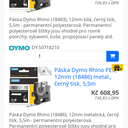
736,83 s DPH
Páska Dymo Rhino (18483), 12mm bílá, černý tisk,
5,5m - permanentní polyesterová. Permanentní
polyesterové štítky jsou vhodné pro rovné
povrchy; vybavení, koše, propojovací panely atd.
DY.S0718210
Páska Dymo Rhino PES,
12mm (18486) metal.,
černý tisk, 5,5m
Kč 608,95
736,83 s DPH
Páska Dymo Rhino (18486), 12mm metalická, černý
tisk, 5,5m - permanentní polyesterová.
Permanentní polyesterové štítky jsou vhodné pro