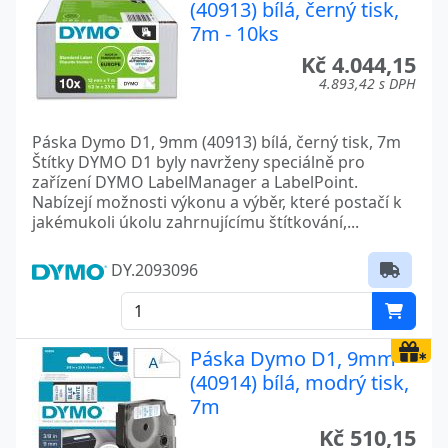
(40913) bílá, černý tisk,
7m - 10ks
Kč 4.044,15
4.893,42 s DPH
Páska Dymo D1, 9mm (40913) bílá, černý tisk, 7m
Štítky DYMO D1 byly navrženy speciálně pro
zařízení DYMO LabelManager a LabelPoint.
Nabízejí možnosti výkonu a výběr, které postačí k
jakémukoli úkolu zahrnujícímu štítkování,...
DY.2093096
Páska Dymo D1, 9mm
(40914) bílá, modrý tisk,
7m
Kč 510,15