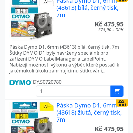
Páska Dymo D1, 6mm
(43613) bílá, černý tisk,
7m
Kč 475,95
575,90 s DPH
Páska Dymo D1, 6mm (43613) bílá, černý tisk, 7m
Štítky DYMO D1 byly navrženy speciálně pro
zařízení DYMO LabelManager a LabelPoint.
Nabízejí možnosti výkonu a výběr, které postačí k
jakémukoli úkolu zahrnujícímu štítkování,...
DY.S0720780
Páska Dymo D1, 6mm
(43618) žlutá, černý tisk,
7m
Kč 475,95