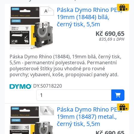
Páska Dymo Rhino PES,
19mm (18484) bílá,
černý tisk, 5,5m
Kč 690,65
835,69 s DPH
Páska Dymo Rhino (18484), 19mm bílá, černý tisk,
5,5m - permanentní polyesterová. Permanentní
polyesterové štítky jsou vhodné pro rovné
povrchy; vybavení, koše, propojovací panely atd.
DY.S0718220
Páska Dymo Rhino PES,
19mm (18487) metal.,
černý tisk, 5,5m
Kč 690,65