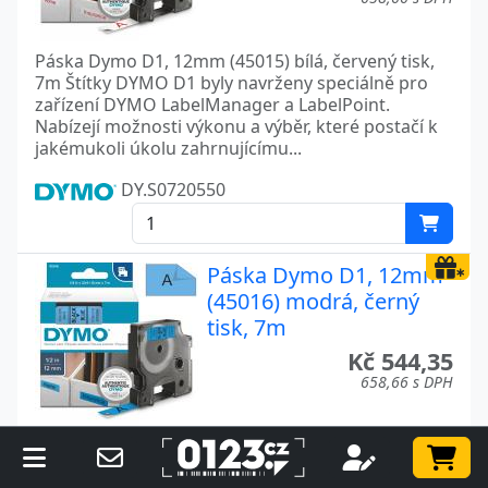
Páska Dymo D1, 12mm (45015) bílá, červený tisk,
7m Štítky DYMO D1 byly navrženy speciálně pro
zařízení DYMO LabelManager a LabelPoint.
Nabízejí možnosti výkonu a výběr, které postačí k
jakémukoli úkolu zahrnujícímu...
DY.S0720550
Páska Dymo D1, 12mm
(45016) modrá, černý
tisk, 7m
Kč 544,35
658,66 s DPH
Páska Dymo D1, 12mm (45016) modrá, černý tisk,
7m Štítky DYMO D1 byly navrženy speciálně pro