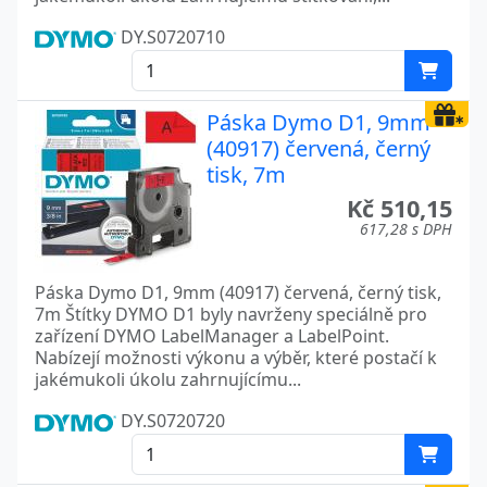
DY.S0720710
Páska Dymo D1, 9mm
(40917) červená, černý
tisk, 7m
Kč 510,15
617,28 s DPH
Páska Dymo D1, 9mm (40917) červená, černý tisk,
7m Štítky DYMO D1 byly navrženy speciálně pro
zařízení DYMO LabelManager a LabelPoint.
Nabízejí možnosti výkonu a výběr, které postačí k
jakémukoli úkolu zahrnujícímu...
DY.S0720720