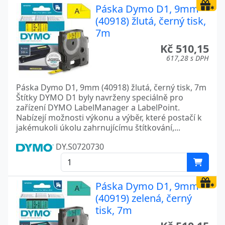
Páska Dymo D1, 9mm
(40918) žlutá, černý tisk,
7m
Kč 510,15
617,28 s DPH
Páska Dymo D1, 9mm (40918) žlutá, černý tisk, 7m
Štítky DYMO D1 byly navrženy speciálně pro
zařízení DYMO LabelManager a LabelPoint.
Nabízejí možnosti výkonu a výběr, které postačí k
jakémukoli úkolu zahrnujícímu štítkování,...
DY.S0720730
Páska Dymo D1, 9mm
(40919) zelená, černý
tisk, 7m