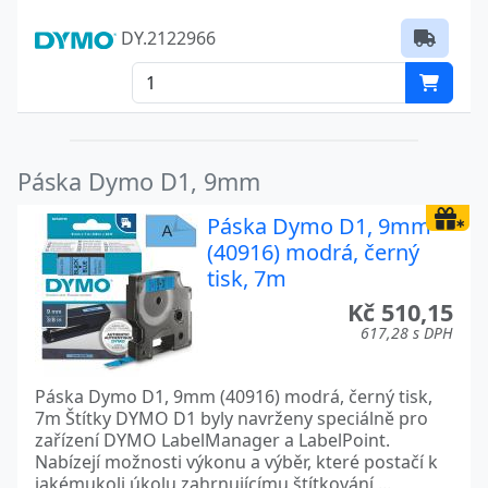
DY.2122966
Páska Dymo D1, 9mm
Páska Dymo D1, 9mm
(40916) modrá, černý
tisk, 7m
Kč 510,15
617,28 s DPH
Páska Dymo D1, 9mm (40916) modrá, černý tisk,
7m Štítky DYMO D1 byly navrženy speciálně pro
zařízení DYMO LabelManager a LabelPoint.
Nabízejí možnosti výkonu a výběr, které postačí k
jakémukoli úkolu zahrnujícímu štítkování,...