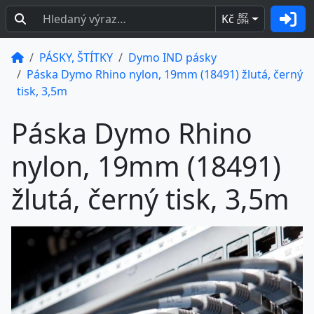
Kč
BEZ
DPH
PÁSKY, ŠTÍTKY
Dymo IND pásky
Páska Dymo Rhino nylon, 19mm (18491) žlutá, černý
tisk, 3,5m
Páska Dymo Rhino
nylon, 19mm (18491)
žlutá, černý tisk, 3,5m