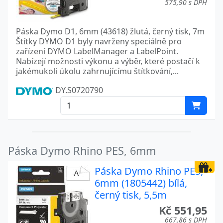
575,90 s DPH
Páska Dymo D1, 6mm (43618) žlutá, černý tisk, 7m
Štítky DYMO D1 byly navrženy speciálně pro
zařízení DYMO LabelManager a LabelPoint.
Nabízejí možnosti výkonu a výběr, které postačí k
jakémukoli úkolu zahrnujícímu štítkování,...
DY.S0720790
Páska Dymo Rhino PES, 6mm
Páska Dymo Rhino PES,
6mm (1805442) bílá,
černý tisk, 5,5m
Kč 551,95
667,86 s DPH