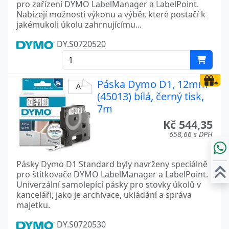
pro zařízení DYMO LabelManager a LabelPoint.
Nabízejí možnosti výkonu a výběr, které postačí k
jakémukoli úkolu zahrnujícímu...
DY.S0720520
Páska Dymo D1, 12mm
(45013) bílá, černý tisk,
7m
Kč 544,35
658,66 s DPH
Pásky Dymo D1 Standard byly navrženy speciálně
pro štítkovače DYMO LabelManager a LabelPoint.
Univerzální samolepící pásky pro stovky úkolů v
kanceláři, jako je archivace, ukládání a správa
majetku.
DY.S0720530