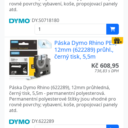
rovné povrchy; vybavení, koše, propojovací panely
atd.
DY.S0718180
Páska Dymo Rhino PES,
12mm (622289) průhl.,
černý tisk, 5,5m
Kč 608,95
736,83 s DPH
Páska Dymo Rhino (622289), 12mm průhledná,
černý tisk, 5,5m - permanentní polyesterová.
Permanentní polyesterové štítky jsou vhodné pro
rovné povrchy; vybavení, koše, propojovací panely
atd.
DY.622289