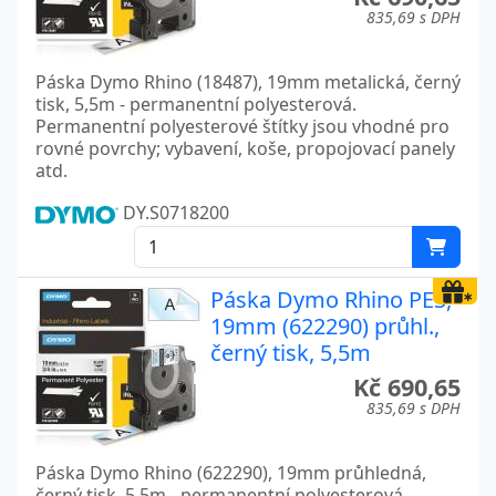
835,69 s DPH
Páska Dymo Rhino (18487), 19mm metalická, černý
tisk, 5,5m - permanentní polyesterová.
Permanentní polyesterové štítky jsou vhodné pro
rovné povrchy; vybavení, koše, propojovací panely
atd.
DY.S0718200
Páska Dymo Rhino PES,
19mm (622290) průhl.,
černý tisk, 5,5m
Kč 690,65
835,69 s DPH
Páska Dymo Rhino (622290), 19mm průhledná,
černý tisk, 5,5m - permanentní polyesterová.