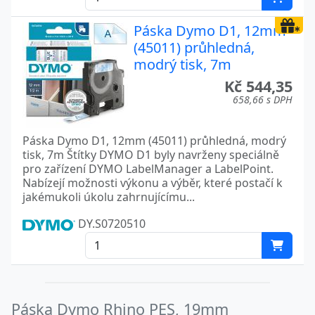
Páska Dymo D1, 12mm
(45011) průhledná,
modrý tisk, 7m
Kč 544,35
658,66 s DPH
Páska Dymo D1, 12mm (45011) průhledná, modrý
tisk, 7m Štítky DYMO D1 byly navrženy speciálně
pro zařízení DYMO LabelManager a LabelPoint.
Nabízejí možnosti výkonu a výběr, které postačí k
jakémukoli úkolu zahrnujícímu...
DY.S0720510
Páska Dymo Rhino PES, 19mm