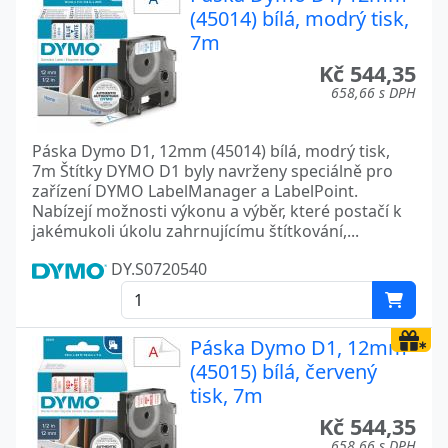
(45014) bílá, modrý tisk,
7m
Kč 544,35
658,66 s DPH
Páska Dymo D1, 12mm (45014) bílá, modrý tisk,
7m Štítky DYMO D1 byly navrženy speciálně pro
zařízení DYMO LabelManager a LabelPoint.
Nabízejí možnosti výkonu a výběr, které postačí k
jakémukoli úkolu zahrnujícímu štítkování,...
DY.S0720540
Páska Dymo D1, 12mm
(45015) bílá, červený
tisk, 7m
Kč 544,35
658,66 s DPH