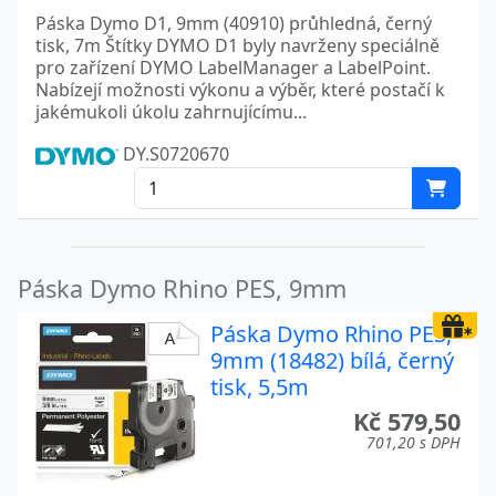
Páska Dymo D1, 9mm (40910) průhledná, černý
tisk, 7m Štítky DYMO D1 byly navrženy speciálně
pro zařízení DYMO LabelManager a LabelPoint.
Nabízejí možnosti výkonu a výběr, které postačí k
jakémukoli úkolu zahrnujícímu...
DY.S0720670
Páska Dymo Rhino PES, 9mm
Páska Dymo Rhino PES,
9mm (18482) bílá, černý
tisk, 5,5m
Kč 579,50
701,20 s DPH