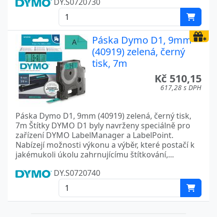
DY.S0720730
Páska Dymo D1, 9mm
(40919) zelená, černý
tisk, 7m
Kč 510,15
617,28 s DPH
Páska Dymo D1, 9mm (40919) zelená, černý tisk,
7m Štítky DYMO D1 byly navrženy speciálně pro
zařízení DYMO LabelManager a LabelPoint.
Nabízejí možnosti výkonu a výběr, které postačí k
jakémukoli úkolu zahrnujícímu štítkování,...
DY.S0720740