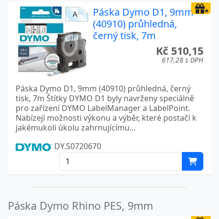
Páska Dymo D1, 9mm
(40910) průhledná,
černý tisk, 7m
Kč 510,15
617,28 s DPH
Páska Dymo D1, 9mm (40910) průhledná, černý
tisk, 7m Štítky DYMO D1 byly navrženy speciálně
pro zařízení DYMO LabelManager a LabelPoint.
Nabízejí možnosti výkonu a výběr, které postačí k
jakémukoli úkolu zahrnujícímu...
DY.S0720670
Páska Dymo Rhino PES, 9mm