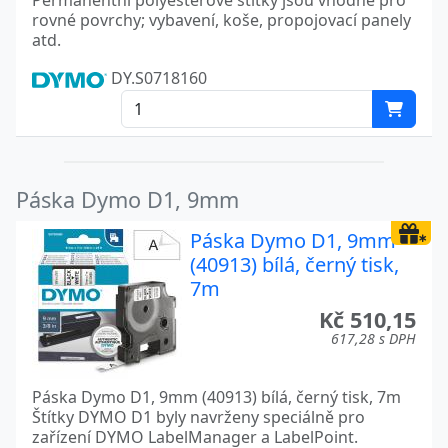
Permanentní polyesterové štítky jsou vhodné pro
rovné povrchy; vybavení, koše, propojovací panely
atd.
DY.S0718160
Páska Dymo D1, 9mm
Páska Dymo D1, 9mm
(40913) bílá, černý tisk,
7m
Kč 510,15
617,28 s DPH
Páska Dymo D1, 9mm (40913) bílá, černý tisk, 7m
Štítky DYMO D1 byly navrženy speciálně pro
zařízení DYMO LabelManager a LabelPoint.