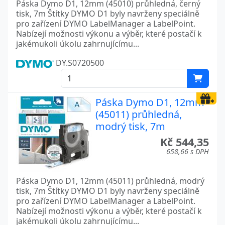
Páska Dymo D1, 12mm (45010) průhledná, černý
tisk, 7m Štítky DYMO D1 byly navrženy speciálně
pro zařízení DYMO LabelManager a LabelPoint.
Nabízejí možnosti výkonu a výběr, které postačí k
jakémukoli úkolu zahrnujícímu...
DY.S0720500
Páska Dymo D1, 12mm
(45011) průhledná,
modrý tisk, 7m
Kč 544,35
658,66 s DPH
Páska Dymo D1, 12mm (45011) průhledná, modrý
tisk, 7m Štítky DYMO D1 byly navrženy speciálně
pro zařízení DYMO LabelManager a LabelPoint.
Nabízejí možnosti výkonu a výběr, které postačí k
jakémukoli úkolu zahrnujícímu...