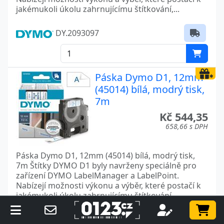
jakémukoli úkolu zahrnujícímu štítkování,...
DY.2093097
Páska Dymo D1, 12mm
(45014) bílá, modrý tisk,
7m
Kč 544,35
658,66 s DPH
Páska Dymo D1, 12mm (45014) bílá, modrý tisk,
7m Štítky DYMO D1 byly navrženy speciálně pro
zařízení DYMO LabelManager a LabelPoint.
Nabízejí možnosti výkonu a výběr, které postačí k
jakémukoli úkolu zahrnujícímu štítkování,...
DY.S0720540