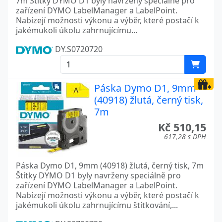
7m Štítky DYMO D1 byly navrženy speciálně pro
zařízení DYMO LabelManager a LabelPoint.
Nabízejí možnosti výkonu a výběr, které postačí k
jakémukoli úkolu zahrnujícímu...
DY.S0720720
Páska Dymo D1, 9mm
(40918) žlutá, černý tisk,
7m
Kč 510,15
617,28 s DPH
Páska Dymo D1, 9mm (40918) žlutá, černý tisk, 7m
Štítky DYMO D1 byly navrženy speciálně pro
zařízení DYMO LabelManager a LabelPoint.
Nabízejí možnosti výkonu a výběr, které postačí k
jakémukoli úkolu zahrnujícímu štítkování,...