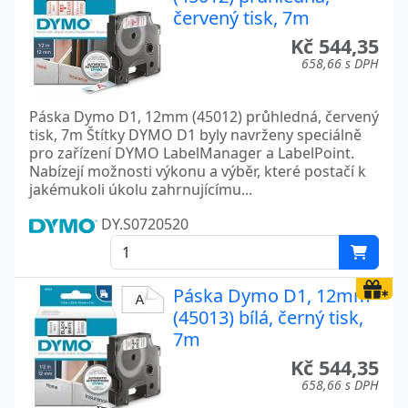
červený tisk, 7m
Kč 544,35
658,66 s DPH
Páska Dymo D1, 12mm (45012) průhledná, červený
tisk, 7m Štítky DYMO D1 byly navrženy speciálně
pro zařízení DYMO LabelManager a LabelPoint.
Nabízejí možnosti výkonu a výběr, které postačí k
jakémukoli úkolu zahrnujícímu...
DY.S0720520
Páska Dymo D1, 12mm
(45013) bílá, černý tisk,
7m
Kč 544,35
658,66 s DPH