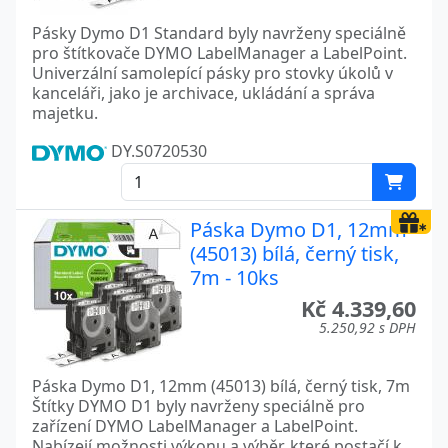
Pásky Dymo D1 Standard byly navrženy speciálně
pro štítkovače DYMO LabelManager a LabelPoint.
Univerzální samolepící pásky pro stovky úkolů v
kanceláři, jako je archivace, ukládání a správa
majetku.
DY.S0720530
Páska Dymo D1, 12mm
(45013) bílá, černý tisk,
7m - 10ks
Kč 4.339,60
5.250,92 s DPH
Páska Dymo D1, 12mm (45013) bílá, černý tisk, 7m
Štítky DYMO D1 byly navrženy speciálně pro
zařízení DYMO LabelManager a LabelPoint.
Nabízejí možnosti výkonu a výběr, které postačí k