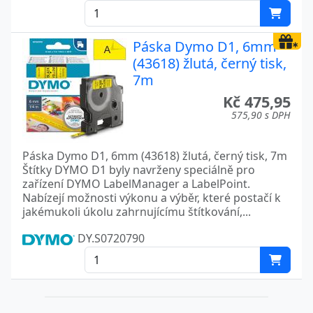
Páska Dymo D1, 6mm
(43618) žlutá, černý tisk,
7m
Kč 475,95
575,90 s DPH
Páska Dymo D1, 6mm (43618) žlutá, černý tisk, 7m
Štítky DYMO D1 byly navrženy speciálně pro
zařízení DYMO LabelManager a LabelPoint.
Nabízejí možnosti výkonu a výběr, které postačí k
jakémukoli úkolu zahrnujícímu štítkování,...
DY.S0720790