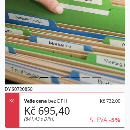
DY.S0720850
Kč
Vaše cena
bez DPH
Kč 732,00
Kč 695,40
SLEVA
-5%
(841,43 s DPH)