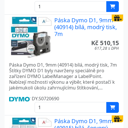
Páska Dymo D1, 9mm
(40914) bílá, modrý tisk,
7m
Kč 510,15
617,28 s DPH
Páska Dymo D1, 9mm (40914) bílá, modrý tisk, 7m
Štítky DYMO D1 byly navrženy speciálně pro
zařízení DYMO LabelManager a LabelPoint.
Nabízejí možnosti výkonu a výběr, které postačí k
jakémukoli úkolu zahrnujícímu štítkování,...
DY.S0720690
Páska Dymo D1, 9mm
(40915) bílá, červený