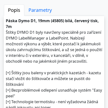
Popis
Parametry
Páska Dymo D1, 19mm (45805) bílá, červený tisk,
7m
Štítky DYMO D1 byly navrženy speciálně pro zařízení
DYMO LabelManager a LabelPoint. Nabízejí
možnosti výkonu a výběr, které postačí k jakémukoli
úkolu zahrnujícímu štítkování, a už se jedná o použití
v interiéru či v exteriéru, v kanceláři, v dílně, v
obchodě nebo na jakémkoli jiném pracovišti.
[+] Štítky jsou baleny v praktických kazetách - kazetu
stačí vložit do štítkovače a můžete se pustit do
štítkování
[+] Bezproblémové odlepení usnadňuje systém "Easy
peel"
[+] Technologie termotisku - není vyžadovna žádná
náplň inkoustu ani toner