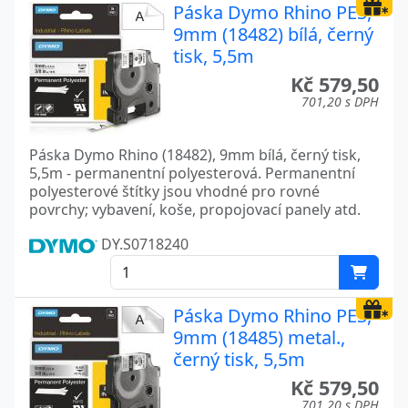
Páska Dymo Rhino PES,
9mm (18482) bílá, černý
tisk, 5,5m
Kč 579,50
701,20 s DPH
Páska Dymo Rhino (18482), 9mm bílá, černý tisk,
5,5m - permanentní polyesterová. Permanentní
polyesterové štítky jsou vhodné pro rovné
povrchy; vybavení, koše, propojovací panely atd.
DY.S0718240
Páska Dymo Rhino PES,
9mm (18485) metal.,
černý tisk, 5,5m
Kč 579,50
701,20 s DPH