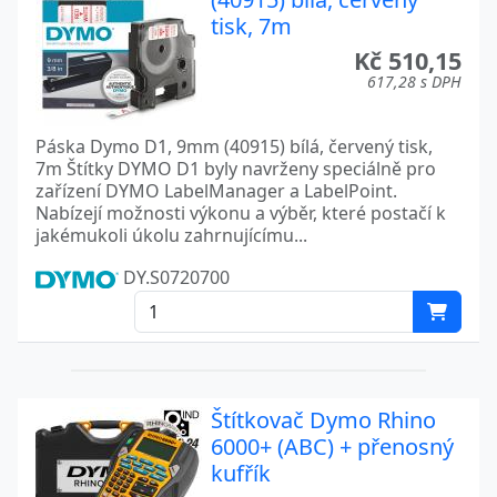
tisk, 7m
Kč 510,15
617,28 s DPH
Páska Dymo D1, 9mm (40915) bílá, červený tisk,
7m Štítky DYMO D1 byly navrženy speciálně pro
zařízení DYMO LabelManager a LabelPoint.
Nabízejí možnosti výkonu a výběr, které postačí k
jakémukoli úkolu zahrnujícímu...
DY.S0720700
Štítkovač Dymo Rhino
6000+ (ABC) + přenosný
kufřík