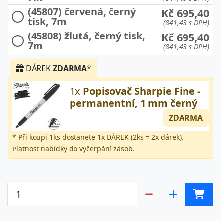
(45807) červená, černý
Kč 695,40
tisk, 7m
(841,43 s DPH)
(45808) žlutá, černý tisk,
Kč 695,40
7m
(841,43 s DPH)
(45809) zelená, černý tisk,
Kč 695,40
DÁREK
ZDARMA
*
7m
(841,43 s DPH)
Kč 695,40
(45811) černá, bílý tisk, 7m
1x
Popisovač Sharpie Fine -
(841,43 s DPH)
permanentní, 1 mm černý
ZDARMA
* Při koupi 1ks dostanete 1x DÁREK (2ks = 2x dárek).
Platnost nabídky do vyčerpání zásob.