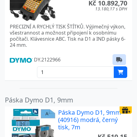
Kč 10.892,70
13.180,17 s DPH
PRECIZNÍ A RYCHLÝ TISK ŠTÍTKŮ. Výjimečný výkon,
všestrannost a možnost připojení k osobnímu
počítači. Klávesnice ABC. Tisk na D1 a IND pásky 6-
24 mm.
DY.2122966
Páska Dymo D1, 9mm
Páska Dymo D1, 9mm
(40916) modrá, černý
tisk, 7m
Kč 510,15