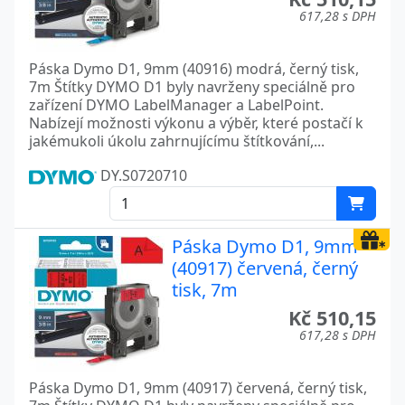
617,28 s DPH
Páska Dymo D1, 9mm (40916) modrá, černý tisk,
7m Štítky DYMO D1 byly navrženy speciálně pro
zařízení DYMO LabelManager a LabelPoint.
Nabízejí možnosti výkonu a výběr, které postačí k
jakémukoli úkolu zahrnujícímu štítkování,...
DY.S0720710
Páska Dymo D1, 9mm
(40917) červená, černý
tisk, 7m
Kč 510,15
617,28 s DPH
Páska Dymo D1, 9mm (40917) červená, černý tisk,