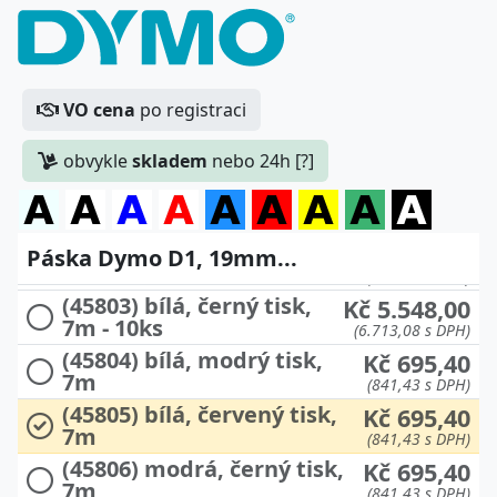
VO cena
po registraci
obvykle
skladem
nebo 24h [?]
(45800) průhledná, černý
Kč 695,40
tisk, 7m
(841,43 s DPH)
Kč 695,40
Páska Dymo D1, 19mm...
(45803) bílá, černý tisk, 7m
(841,43 s DPH)
(45803) bílá, černý tisk,
Kč 5.548,00
7m - 10ks
(6.713,08 s DPH)
(45804) bílá, modrý tisk,
Kč 695,40
7m
(841,43 s DPH)
(45805) bílá, červený tisk,
Kč 695,40
7m
(841,43 s DPH)
(45806) modrá, černý tisk,
Kč 695,40
7m
(841,43 s DPH)