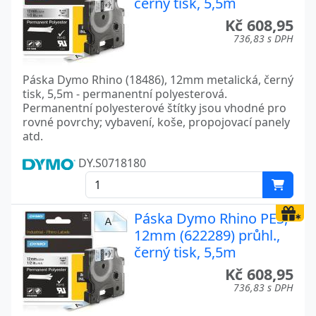
černý tisk, 5,5m
Kč 608,95
736,83 s DPH
Páska Dymo Rhino (18486), 12mm metalická, černý
tisk, 5,5m - permanentní polyesterová.
Permanentní polyesterové štítky jsou vhodné pro
rovné povrchy; vybavení, koše, propojovací panely
atd.
DY.S0718180
Páska Dymo Rhino PES,
12mm (622289) průhl.,
černý tisk, 5,5m
Kč 608,95
736,83 s DPH