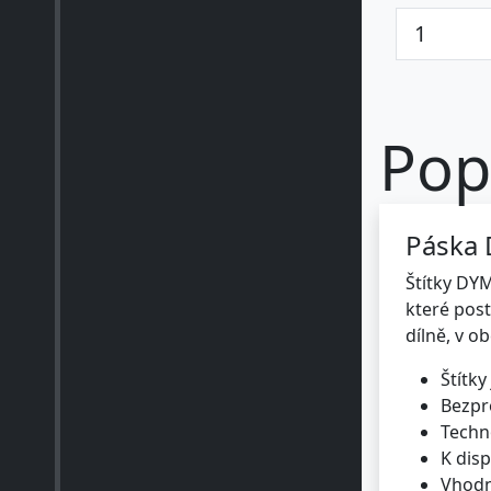
Pop
Páska 
Štítky DY
které post
dílně, v o
Štítky
Bezpr
Techn
K disp
Vhodn