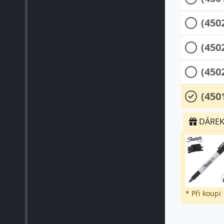
(450
(450
(450
(4501
DÁRE
* Při koupi