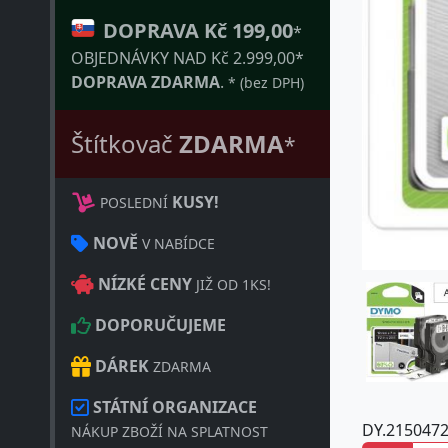
DOPRAVA Kč 199,00
*
OBJEDNÁVKY NAD Kč 2.999,00*
DOPRAVA ZDARMA
.
* (bez DPH)
Štítkovač
ZDARMA
*
KUSY!
POSLEDNÍ
NOVĚ
V NABÍDCE
NÍZKÉ CENY
JIŽ OD 1KS!
DOPORUČUJEME
(450
DÁREK
ZDARMA
(450
STÁTNÍ ORGANIZACE
DY.215047
NÁKUP ZBOŽÍ NA SPLATNOST
(450