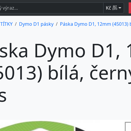
Kč
BEZ
DPH
ŠTÍTKY
Dymo D1 pásky
Páska Dymo D1, 12mm (45013) bíl
ska Dymo D1,
5013) bílá, čern
s