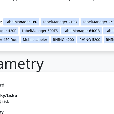
:
LabelManager 160
LabelManager 210D
LabelManager 26
ager 420P
LabelManager 500TS
LabelManager 640CB
Labe
er 450 Duo
MobileLabeler
RHINO 4200
RHINO 5200
RHI
ametry
ů
rd
ky/tisku
ý tisk
ky