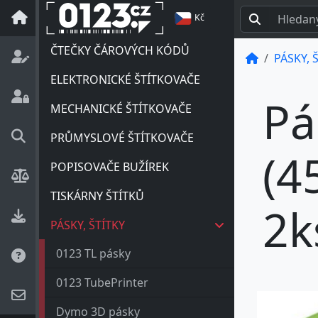
Kč
ČTEČKY ČÁROVÝCH KÓDŮ
PÁSKY, 
ELEKTRONICKÉ ŠTÍTKOVAČE
Pá
MECHANICKÉ ŠTÍTKOVAČE
PRŮMYSLOVÉ ŠTÍTKOVAČE
(4
POPISOVAČE BUŽÍREK
TISKÁRNY ŠTÍTKŮ
2k
PÁSKY, ŠTÍTKY
0123 TL pásky
0123 TubePrinter
Dymo 3D pásky