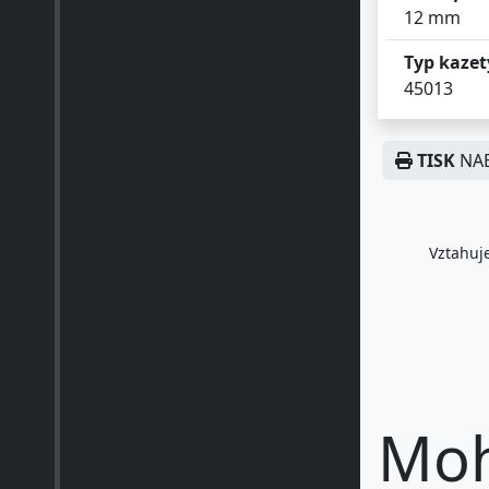
12 mm
Typ kazet
45013
TISK
NAB
Vztahuje
Moh