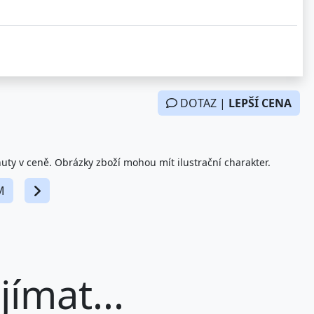
DOTAZ |
LEPŠÍ CENA
nuty v ceně. Obrázky zboží mohou mít ilustrační charakter.
M
ímat...