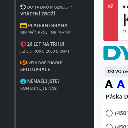
Kč
Va
DO 14 DNŮ MOŽNOST*
(450
VRÁCENÍ ZBOŽÍ
PLATEBNÍ BRÁNA
(4501
(1
BEZPEČNÉ ONLINE PLATBY
(4501
26 LET NA TRHU!
JIŽ OD ROKU 2000 S VÁMI
(450
VELKOOBCHODNÍ
(450
SPOLUPRÁCE
VO c
NENAŠLI JSTE?
(450
KONTAKTUJTE NÁS!
Páska D
(450
(450
(450