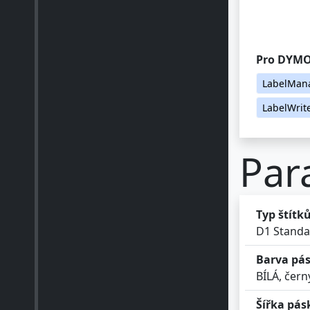
Pro DYMO
LabelMan
LabelWrit
Par
Typ štítk
D1 Standa
Barva pás
BÍLÁ, čern
Šířka pás