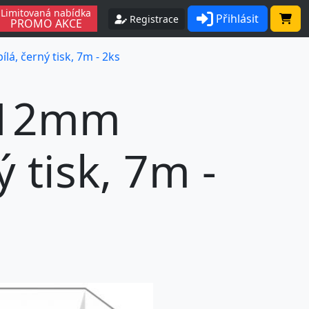
Limitovaná nabídka
Přihlásit
Registrace
PROMO AKCE
á, černý tisk, 7m - 2ks
 12mm
ý tisk, 7m -