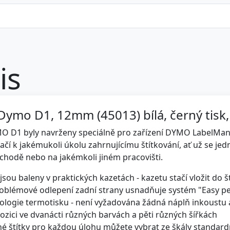
is
Dymo D1, 12mm (45013) bílá, černý tisk,
MO D1 byly navrženy speciálně pro zařízení DYMO LabelMana
ačí k jakémukoli úkolu zahrnujícímu štítkování, ať už se jedná 
bchodě nebo na jakémkoli jiném pracovišti.
 jsou baleny v praktických kazetách - kazetu stačí vložit do 
oblémové odlepení zadní strany usnadňuje systém "Easy pe
ologie termotisku - není vyžadována žádná náplň inkoustu 
ozici ve dvanácti různých barvách a pěti různých šířkách
é štítky pro každou úlohu můžete vybrat ze škály standardní