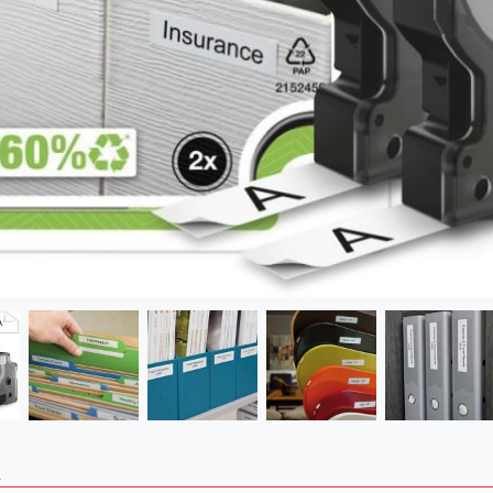
10) průhledná, černý tisk, 7m
11) průhledná, modrý tisk, 7m
2
12) průhledná, červený tisk, 7m