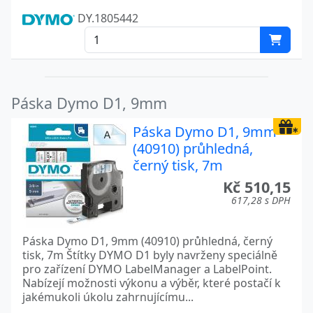
DY.1805442
Páska Dymo D1, 9mm
Páska Dymo D1, 9mm
(40910) průhledná,
černý tisk, 7m
Kč 510,15
617,28 s DPH
Páska Dymo D1, 9mm (40910) průhledná, černý
tisk, 7m Štítky DYMO D1 byly navrženy speciálně
pro zařízení DYMO LabelManager a LabelPoint.
Nabízejí možnosti výkonu a výběr, které postačí k
jakémukoli úkolu zahrnujícímu...