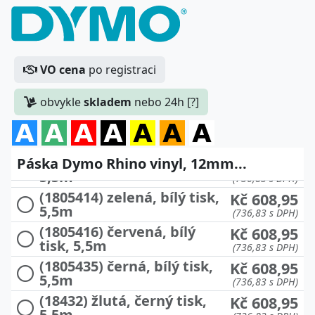
VO cena
po registraci
obvykle
skladem
nebo 24h [?]
(1805243) modrá, bílý tisk,
Páska Dymo Rhino vinyl, 12mm...
Kč 608,95
5,5m
(736,83 s DPH)
(1805414) zelená, bílý tisk,
Kč 608,95
5,5m
(736,83 s DPH)
(1805416) červená, bílý
Kč 608,95
tisk, 5,5m
(736,83 s DPH)
(1805435) černá, bílý tisk,
Kč 608,95
5,5m
(736,83 s DPH)
(18432) žlutá, černý tisk,
Kč 608,95
5,5m