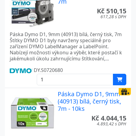
7m
Kč 510,15
617,28 s DPH
Páska Dymo D1, 9mm (40913) bílá, černý tisk, 7m
Štítky DYMO D1 byly navrženy speciálně pro
zařízení DYMO LabelManager a LabelPoint.
Nabízejí možnosti výkonu a výběr, které postačí k
jakémukoli úkolu zahrnujícímu štítkování,...
DY.S0720680
Páska Dymo D1, 9mm
(40913) bílá, černý tisk,
7m - 10ks
Kč 4.044,15
4.893,42 s DPH