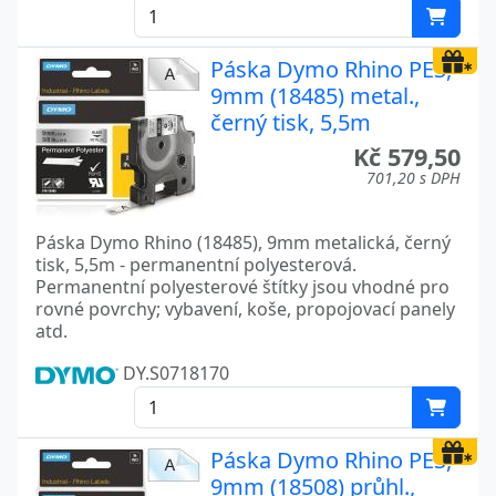
Páska Dymo Rhino PES,
9mm (18485) metal.,
černý tisk, 5,5m
Kč 579,50
701,20 s DPH
Páska Dymo Rhino (18485), 9mm metalická, černý
tisk, 5,5m - permanentní polyesterová.
Permanentní polyesterové štítky jsou vhodné pro
rovné povrchy; vybavení, koše, propojovací panely
atd.
DY.S0718170
Páska Dymo Rhino PES,
9mm (18508) průhl.,