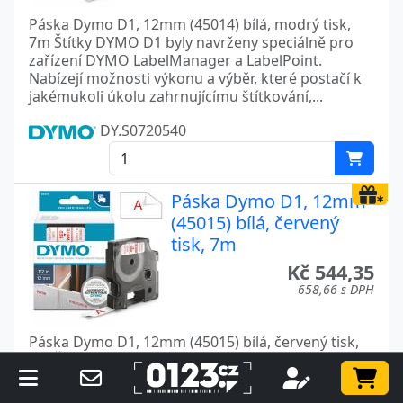
Páska Dymo D1, 12mm (45014) bílá, modrý tisk,
7m Štítky DYMO D1 byly navrženy speciálně pro
zařízení DYMO LabelManager a LabelPoint.
Nabízejí možnosti výkonu a výběr, které postačí k
jakémukoli úkolu zahrnujícímu štítkování,...
DY.S0720540
Páska Dymo D1, 12mm
(45015) bílá, červený
tisk, 7m
Kč 544,35
658,66 s DPH
Páska Dymo D1, 12mm (45015) bílá, červený tisk,
7m Štítky DYMO D1 byly navrženy speciálně pro
zařízení DYMO LabelManager a LabelPoint.
Nabízejí možnosti výkonu a výběr, které postačí k