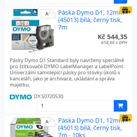
Páska Dymo D1, 12mm
(45013) bílá, černý tisk,
7m
Kč 544,35
658,66 s DPH
Pásky Dymo D1 Standard byly navrženy speciálně
pro štítkovače DYMO LabelManager a LabelPoint.
Univerzální samolepící pásky pro stovky úkolů v
kanceláři, jako je archivace, ukládání a správa
majetku.
DY.S0720530
Páska Dymo D1, 12mm
(45013) bílá, černý tisk,
7m - 10ks