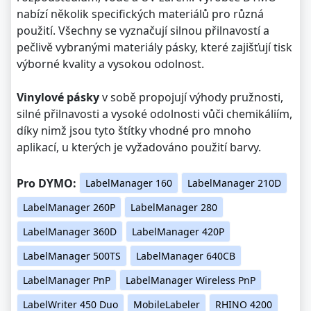
nabízí několik specifických materiálů pro různá
použití. Všechny se vyznačují silnou přilnavostí a
pečlivě vybranými materiály pásky, které zajišťují tisk
výborné kvality a vysokou odolnost.
Vinylové pásky
v sobě propojují výhody pružnosti,
silné přilnavosti a vysoké odolnosti vůči chemikáliím,
díky nimž jsou tyto štítky vhodné pro mnoho
aplikací, u kterých je vyžadováno použití barvy.
Pro DYMO:
LabelManager 160
LabelManager 210D
LabelManager 260P
LabelManager 280
LabelManager 360D
LabelManager 420P
LabelManager 500TS
LabelManager 640CB
LabelManager PnP
LabelManager Wireless PnP
LabelWriter 450 Duo
MobileLabeler
RHINO 4200