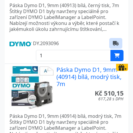
Páska Dymo D1, 9mm (40913) bílá, černý tisk, 7m
Štítky DYMO D1 byly navrženy speciálně pro
zařízení DYMO LabelManager a LabelPoint.
Nabízejí možnosti výkonu a výběr, které postačí k
jakémukoli úkolu zahrnujícímu štítkování,...
DY.2093096
Páska Dymo D1, 9mm
(40914) bílá, modrý tisk,
7m
Kč 510,15
617,28 s DPH
Páska Dymo D1, 9mm (40914) bílá, modrý tisk, 7m
Štítky DYMO D1 byly navrženy speciálně pro
zařízení DYMO LabelManager a LabelPoint.