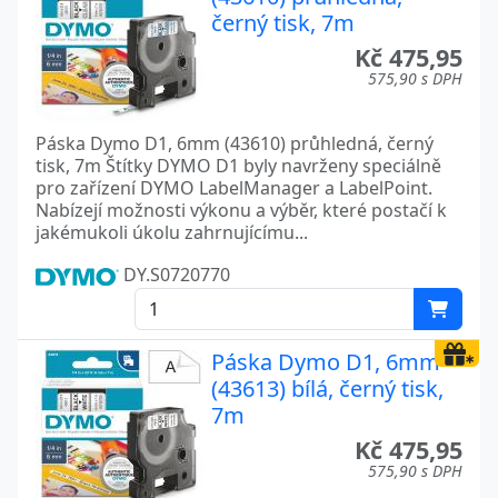
černý tisk, 7m
Kč 475,95
575,90 s DPH
Páska Dymo D1, 6mm (43610) průhledná, černý
tisk, 7m Štítky DYMO D1 byly navrženy speciálně
pro zařízení DYMO LabelManager a LabelPoint.
Nabízejí možnosti výkonu a výběr, které postačí k
jakémukoli úkolu zahrnujícímu...
DY.S0720770
Páska Dymo D1, 6mm
(43613) bílá, černý tisk,
7m
Kč 475,95
575,90 s DPH