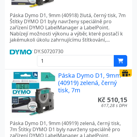
Páska Dymo D1, 9mm (40918) žlutá, černý tisk, 7m
Štítky DYMO D1 byly navrženy speciálně pro
zařízení DYMO LabelManager a LabelPoint.
Nabízejí možnosti výkonu a výběr, které postačí k
jakémukoli úkolu zahrnujícímu štítkování,...
DY.S0720730
Páska Dymo D1, 9mm
(40919) zelená, černý
tisk, 7m
Kč 510,15
617,28 s DPH
Páska Dymo D1, 9mm (40919) zelená, černý tisk,
7m Štítky DYMO D1 byly navrženy speciálně pro
zařízení DYMO LabelManager a LabelPoint.