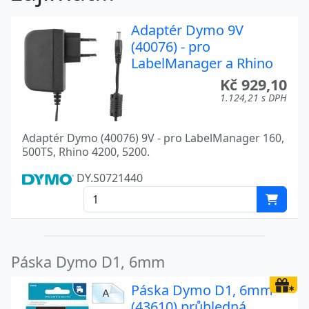
Adaptér Dymo 9V
(40076) - pro
LabelManager a Rhino
Kč 929,10
1.124,21 s DPH
Adaptér Dymo (40076) 9V - pro LabelManager 160,
500TS, Rhino 4200, 5200.
DY.S0721440
Páska Dymo D1, 6mm
Páska Dymo D1, 6mm
(43610) průhledná,