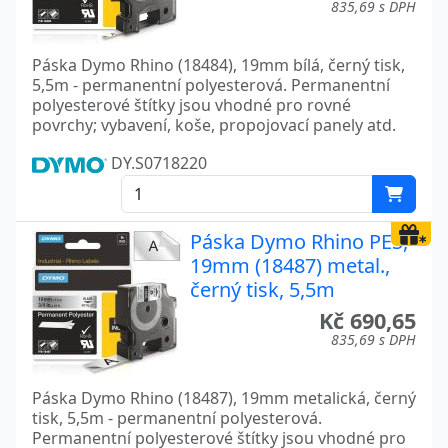
835,69 s DPH
Páska Dymo Rhino (18484), 19mm bílá, černý tisk,
5,5m - permanentní polyesterová. Permanentní
polyesterové štítky jsou vhodné pro rovné
povrchy; vybavení, koše, propojovací panely atd.
DY.S0718220
Páska Dymo Rhino PES,
19mm (18487) metal.,
černý tisk, 5,5m
Kč 690,65
835,69 s DPH
Páska Dymo Rhino (18487), 19mm metalická, černý
tisk, 5,5m - permanentní polyesterová.
Permanentní polyesterové štítky jsou vhodné pro