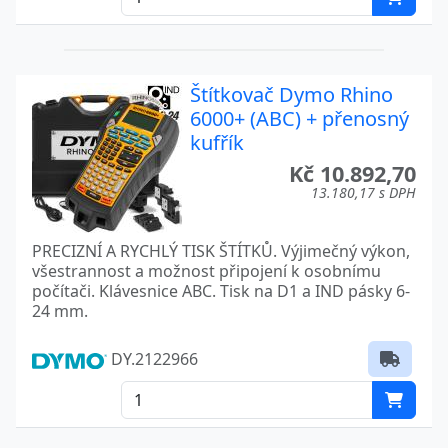
Štítkovač Dymo Rhino
6000+ (ABC) + přenosný
kufřík
Kč 10.892,70
13.180,17 s DPH
PRECIZNÍ A RYCHLÝ TISK ŠTÍTKŮ. Výjimečný výkon,
všestrannost a možnost připojení k osobnímu
počítači. Klávesnice ABC. Tisk na D1 a IND pásky 6-
24 mm.
DY.2122966