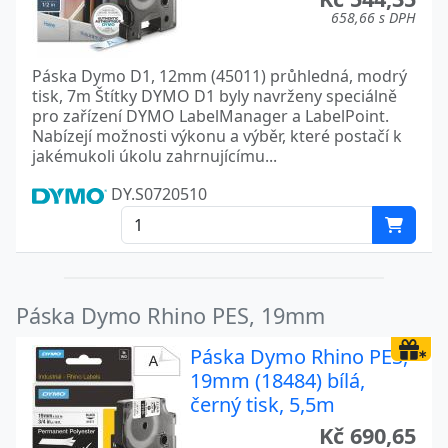
658,66 s DPH
Páska Dymo D1, 12mm (45011) průhledná, modrý
tisk, 7m Štítky DYMO D1 byly navrženy speciálně
pro zařízení DYMO LabelManager a LabelPoint.
Nabízejí možnosti výkonu a výběr, které postačí k
jakémukoli úkolu zahrnujícímu...
DY.S0720510
Páska Dymo Rhino PES, 19mm
Páska Dymo Rhino PES,
19mm (18484) bílá,
černý tisk, 5,5m
Kč 690,65