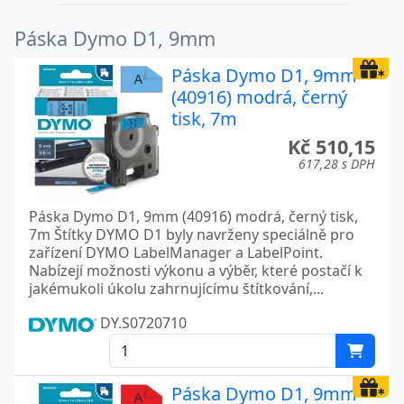
Páska Dymo D1, 9mm
Páska Dymo D1, 9mm
(40916) modrá, černý
tisk, 7m
Kč 510,15
617,28 s DPH
Páska Dymo D1, 9mm (40916) modrá, černý tisk,
7m Štítky DYMO D1 byly navrženy speciálně pro
zařízení DYMO LabelManager a LabelPoint.
Nabízejí možnosti výkonu a výběr, které postačí k
jakémukoli úkolu zahrnujícímu štítkování,...
DY.S0720710
Páska Dymo D1, 9mm