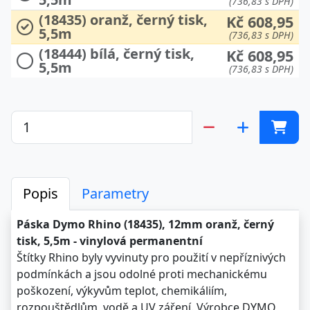
(736,83 s DPH)
(18435) oranž, černý tisk,
Kč 608,95
5,5m
(736,83 s DPH)
(18444) bílá, černý tisk,
Kč 608,95
5,5m
(736,83 s DPH)
Popis
Parametry
Páska Dymo Rhino (18435), 12mm oranž, černý
tisk, 5,5m - vinylová permanentní
Štítky Rhino byly vyvinuty pro použití v nepříznivých
podmínkách a jsou odolné proti mechanickému
poškození, výkyvům teplot, chemikáliím,
rozpouštědlům, vodě a UV záření. Výrobce DYMO