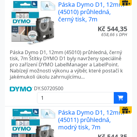
Páska Dymo D1, 12mm
(45010) průhledná,
černý tisk, 7m
Kč 544,35
658,66 s DPH
Páska Dymo D1, 12mm (45010) průhledná, černý
tisk, 7m Štítky DYMO D1 byly navrženy speciálně
pro zařízení DYMO LabelManager a LabelPoint.
Nabízejí možnosti výkonu a výběr, které postačí k
jakémukoli úkolu zahrnujícímu...
DY.S0720500
Páska Dymo D1, 12mm
(45011) průhledná,
modrý tisk, 7m
Kč 544,35