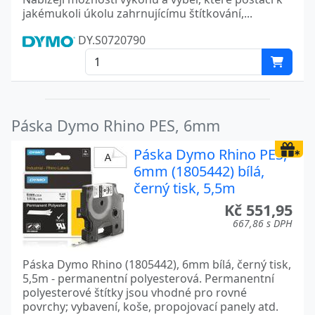
jakémukoli úkolu zahrnujícímu štítkování,...
DY.S0720790
Páska Dymo Rhino PES, 6mm
Páska Dymo Rhino PES,
6mm (1805442) bílá,
černý tisk, 5,5m
Kč 551,95
667,86 s DPH
Páska Dymo Rhino (1805442), 6mm bílá, černý tisk,
5,5m - permanentní polyesterová. Permanentní
polyesterové štítky jsou vhodné pro rovné
povrchy; vybavení, koše, propojovací panely atd.