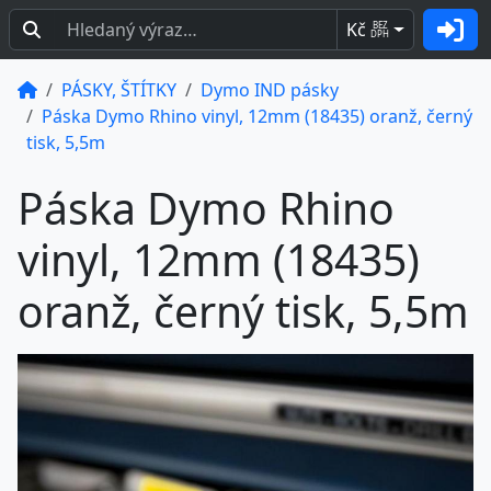
Kč
BEZ
DPH
PÁSKY, ŠTÍTKY
Dymo IND pásky
Páska Dymo Rhino vinyl, 12mm (18435) oranž, černý
tisk, 5,5m
Páska Dymo Rhino
vinyl, 12mm (18435)
oranž, černý tisk, 5,5m