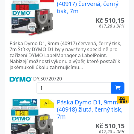
(40917) červená, černý
tisk, 7m
Kč 510,15
617,28 s DPH
Páska Dymo D1, 9mm (40917) červená, černý tisk,
7m Štítky DYMO D1 byly navrženy speciálně pro
zařízení DYMO LabelManager a LabelPoint.
Nabízejí možnosti výkonu a výběr, které postačí k
jakémukoli úkolu zahrnujícímu...
DY.S0720720
Páska Dymo D1, 9mm
(40918) žlutá, černý tisk,
7m
Kč 510,15
617,28 s DPH