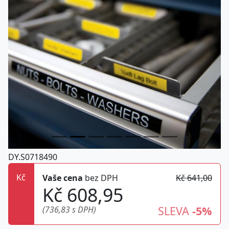
DY.S0718490
Kč
Vaše cena
bez DPH
Kč 641,00
Kč 608,95
SLEVA
-5%
(736,83 s DPH)