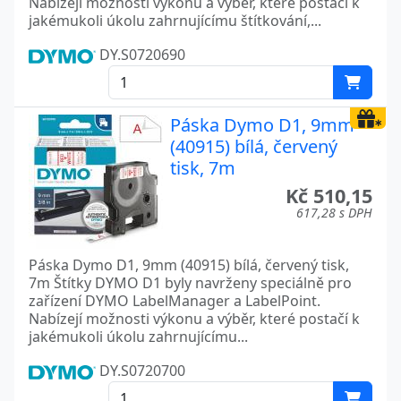
Nabízejí možnosti výkonu a výběr, které postačí k
jakémukoli úkolu zahrnujícímu štítkování,...
DY.S0720690
Páska Dymo D1, 9mm
(40915) bílá, červený
tisk, 7m
Kč 510,15
617,28 s DPH
Páska Dymo D1, 9mm (40915) bílá, červený tisk,
7m Štítky DYMO D1 byly navrženy speciálně pro
zařízení DYMO LabelManager a LabelPoint.
Nabízejí možnosti výkonu a výběr, které postačí k
jakémukoli úkolu zahrnujícímu...
DY.S0720700