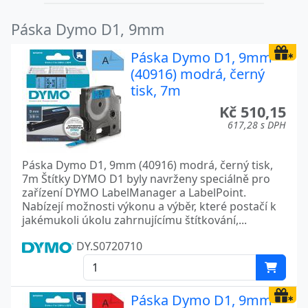
Páska Dymo D1, 9mm
Páska Dymo D1, 9mm
(40916) modrá, černý
tisk, 7m
Kč 510,15
617,28 s DPH
Páska Dymo D1, 9mm (40916) modrá, černý tisk,
7m Štítky DYMO D1 byly navrženy speciálně pro
zařízení DYMO LabelManager a LabelPoint.
Nabízejí možnosti výkonu a výběr, které postačí k
jakémukoli úkolu zahrnujícímu štítkování,...
DY.S0720710
Páska Dymo D1, 9mm