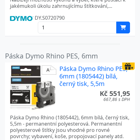
jakémukoli úkolu zahrnujícímu štítkování,...
DY.S0720790
Páska Dymo Rhino PES, 6mm
Páska Dymo Rhino PES,
6mm (1805442) bílá,
černý tisk, 5,5m
Kč 551,95
667,86 s DPH
Páska Dymo Rhino (1805442), 6mm bílá, černý tisk,
5,5m - permanentní polyesterová. Permanentní
polyesterové štítky jsou vhodné pro rovné
povrchy; vybavení, koše, propojovací panely atd.