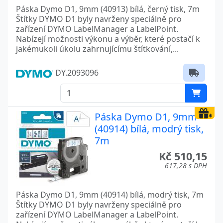
Páska Dymo D1, 9mm (40913) bílá, černý tisk, 7m
Štítky DYMO D1 byly navrženy speciálně pro
zařízení DYMO LabelManager a LabelPoint.
Nabízejí možnosti výkonu a výběr, které postačí k
jakémukoli úkolu zahrnujícímu štítkování,...
DY.2093096
Páska Dymo D1, 9mm
(40914) bílá, modrý tisk,
7m
Kč 510,15
617,28 s DPH
Páska Dymo D1, 9mm (40914) bílá, modrý tisk, 7m
Štítky DYMO D1 byly navrženy speciálně pro
zařízení DYMO LabelManager a LabelPoint.