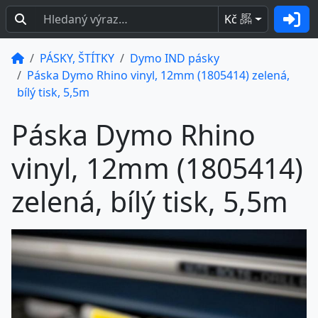
Kč
BEZ
DPH
PÁSKY, ŠTÍTKY
Dymo IND pásky
Páska Dymo Rhino vinyl, 12mm (1805414) zelená,
bílý tisk, 5,5m
Páska Dymo Rhino
vinyl, 12mm (1805414)
zelená, bílý tisk, 5,5m