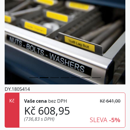
DY.1805414
Kč
Vaše cena
bez DPH
Kč 641,00
Kč 608,95
SLEVA
-5%
(736,83 s DPH)