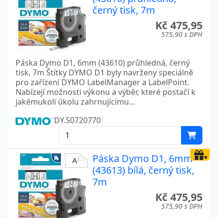
černý tisk, 7m
Kč 475,95
575,90 s DPH
Páska Dymo D1, 6mm (43610) průhledná, černý
tisk, 7m Štítky DYMO D1 byly navrženy speciálně
pro zařízení DYMO LabelManager a LabelPoint.
Nabízejí možnosti výkonu a výběr, které postačí k
jakémukoli úkolu zahrnujícímu...
DY.S0720770
Páska Dymo D1, 6mm
(43613) bílá, černý tisk,
7m
Kč 475,95
575,90 s DPH