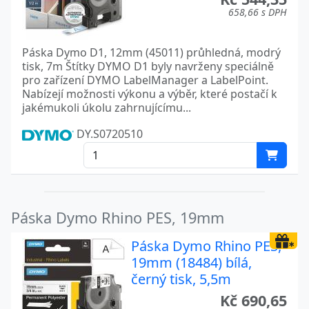
658,66 s DPH
Páska Dymo D1, 12mm (45011) průhledná, modrý
tisk, 7m Štítky DYMO D1 byly navrženy speciálně
pro zařízení DYMO LabelManager a LabelPoint.
Nabízejí možnosti výkonu a výběr, které postačí k
jakémukoli úkolu zahrnujícímu...
DY.S0720510
Páska Dymo Rhino PES, 19mm
Páska Dymo Rhino PES,
19mm (18484) bílá,
černý tisk, 5,5m
Kč 690,65