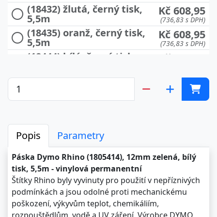
(18432) žlutá, černý tisk,
Kč 608,95
5,5m
(736,83 s DPH)
(18435) oranž, černý tisk,
Kč 608,95
5,5m
(736,83 s DPH)
(18444) bílá, černý tisk,
Kč 608,95
5,5m
(736,83 s DPH)
Popis
Parametry
Páska Dymo Rhino (1805414), 12mm zelená, bílý
tisk, 5,5m - vinylová permanentní
Štítky Rhino byly vyvinuty pro použití v nepříznivých
podmínkách a jsou odolné proti mechanickému
poškození, výkyvům teplot, chemikáliím,
rozpouštědlům, vodě a UV záření. Výrobce DYMO