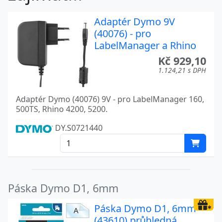
Adaptér Dymo 9V
(40076) - pro
LabelManager a Rhino
Kč 929,10
1.124,21 s DPH
Adaptér Dymo (40076) 9V - pro LabelManager 160,
500TS, Rhino 4200, 5200.
DY.S0721440
Páska Dymo D1, 6mm
Páska Dymo D1, 6mm
(43610) průhledná,