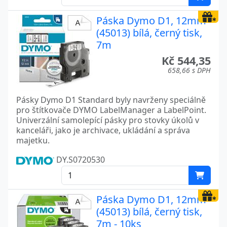
Páska Dymo D1, 12mm
(45013) bílá, černý tisk,
7m
Kč 544,35
658,66 s DPH
Pásky Dymo D1 Standard byly navrženy speciálně
pro štítkovače DYMO LabelManager a LabelPoint.
Univerzální samolepící pásky pro stovky úkolů v
kanceláři, jako je archivace, ukládání a správa
majetku.
DY.S0720530
Páska Dymo D1, 12mm
(45013) bílá, černý tisk,
7m - 10ks