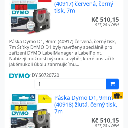
(40917) červená, černý
tisk, 7m
Kč 510,15
617,28 s DPH
Páska Dymo D1, 9mm (40917) červená, černý tisk,
7m Štítky DYMO D1 byly navrženy speciálně pro
zařízení DYMO LabelManager a LabelPoint.
Nabízejí možnosti výkonu a výběr, které postačí k
jakémukoli úkolu zahrnujícímu...
DY.S0720720
Páska Dymo D1, 9mm
(40918) žlutá, černý tisk,
7m
Kč 510,15
617,28 s DPH