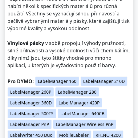
nabízí několik specifických materiálů pro různá
použití. Všechny se vyznačují silnou přilnavostí a
pečlivě vybranými materiály pásky, které zajišťují tisk
výborné kvality a vysokou odolnost.
Vinylové pásky
v sobě propojují výhody pružnosti,
silné přilnavosti a vysoké odolnosti vůči chemikáliím,
díky nimž jsou tyto štítky vhodné pro mnoho
aplikací, u kterých je vyžadováno použití barvy.
Pro DYMO:
LabelManager 160
LabelManager 210D
LabelManager 260P
LabelManager 280
LabelManager 360D
LabelManager 420P
LabelManager 500TS
LabelManager 640CB
LabelManager PnP
LabelManager Wireless PnP
LabelWriter 450 Duo
MobileLabeler
RHINO 4200