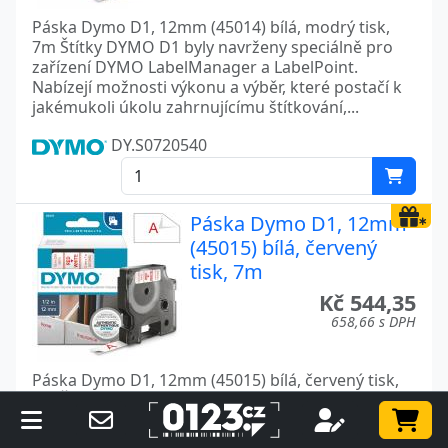
Páska Dymo D1, 12mm (45014) bílá, modrý tisk,
7m Štítky DYMO D1 byly navrženy speciálně pro
zařízení DYMO LabelManager a LabelPoint.
Nabízejí možnosti výkonu a výběr, které postačí k
jakémukoli úkolu zahrnujícímu štítkování,...
DY.S0720540
Páska Dymo D1, 12mm
(45015) bílá, červený
tisk, 7m
Kč 544,35
658,66 s DPH
Páska Dymo D1, 12mm (45015) bílá, červený tisk,
7m Štítky DYMO D1 byly navrženy speciálně pro
zařízení DYMO LabelManager a LabelPoint.
Nabízejí možnosti výkonu a výběr, které postačí k