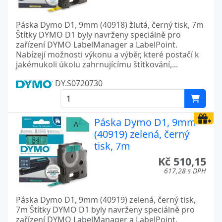
Páska Dymo D1, 9mm (40918) žlutá, černý tisk, 7m
Štítky DYMO D1 byly navrženy speciálně pro
zařízení DYMO LabelManager a LabelPoint.
Nabízejí možnosti výkonu a výběr, které postačí k
jakémukoli úkolu zahrnujícímu štítkování,...
DY.S0720730
Páska Dymo D1, 9mm
(40919) zelená, černý
tisk, 7m
Kč 510,15
617,28 s DPH
Páska Dymo D1, 9mm (40919) zelená, černý tisk,
7m Štítky DYMO D1 byly navrženy speciálně pro
zařízení DYMO LabelManager a LabelPoint.