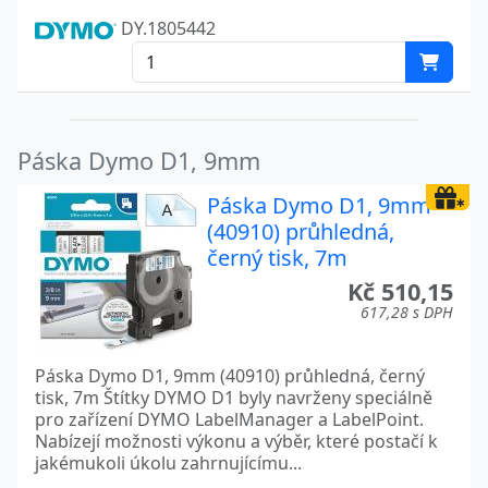
DY.1805442
Páska Dymo D1, 9mm
Páska Dymo D1, 9mm
(40910) průhledná,
černý tisk, 7m
Kč 510,15
617,28 s DPH
Páska Dymo D1, 9mm (40910) průhledná, černý
tisk, 7m Štítky DYMO D1 byly navrženy speciálně
pro zařízení DYMO LabelManager a LabelPoint.
Nabízejí možnosti výkonu a výběr, které postačí k
jakémukoli úkolu zahrnujícímu...