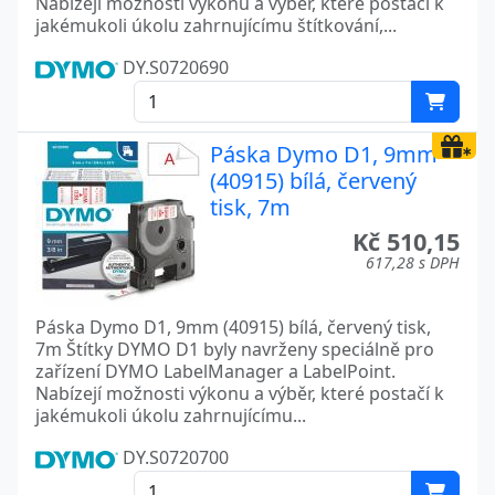
Nabízejí možnosti výkonu a výběr, které postačí k
jakémukoli úkolu zahrnujícímu štítkování,...
DY.S0720690
Páska Dymo D1, 9mm
(40915) bílá, červený
tisk, 7m
Kč 510,15
617,28 s DPH
Páska Dymo D1, 9mm (40915) bílá, červený tisk,
7m Štítky DYMO D1 byly navrženy speciálně pro
zařízení DYMO LabelManager a LabelPoint.
Nabízejí možnosti výkonu a výběr, které postačí k
jakémukoli úkolu zahrnujícímu...
DY.S0720700