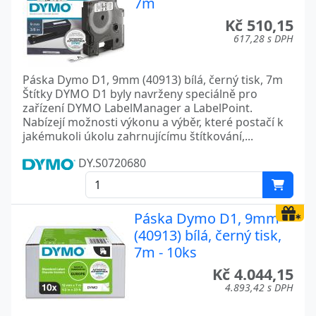
7m
Kč 510,15
617,28 s DPH
Páska Dymo D1, 9mm (40913) bílá, černý tisk, 7m
Štítky DYMO D1 byly navrženy speciálně pro
zařízení DYMO LabelManager a LabelPoint.
Nabízejí možnosti výkonu a výběr, které postačí k
jakémukoli úkolu zahrnujícímu štítkování,...
DY.S0720680
Páska Dymo D1, 9mm
(40913) bílá, černý tisk,
7m - 10ks
Kč 4.044,15
4.893,42 s DPH