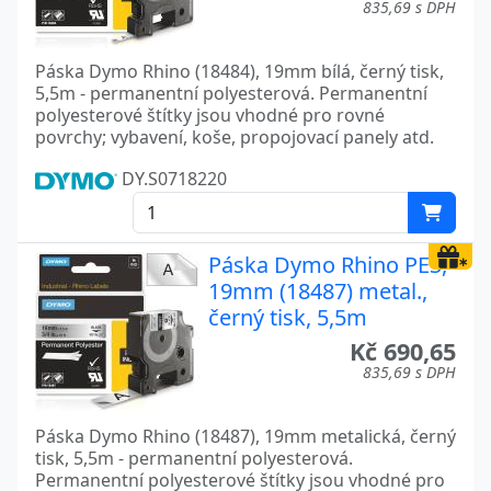
835,69 s DPH
Páska Dymo Rhino (18484), 19mm bílá, černý tisk,
5,5m - permanentní polyesterová. Permanentní
polyesterové štítky jsou vhodné pro rovné
povrchy; vybavení, koše, propojovací panely atd.
DY.S0718220
Páska Dymo Rhino PES,
19mm (18487) metal.,
černý tisk, 5,5m
Kč 690,65
835,69 s DPH
Páska Dymo Rhino (18487), 19mm metalická, černý
tisk, 5,5m - permanentní polyesterová.
Permanentní polyesterové štítky jsou vhodné pro