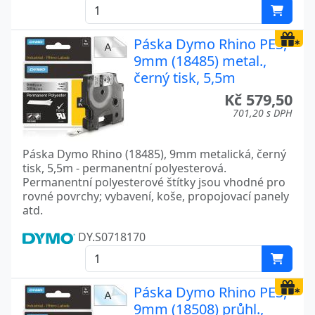
Páska Dymo Rhino PES,
9mm (18485) metal.,
černý tisk, 5,5m
Kč 579,50
701,20 s DPH
Páska Dymo Rhino (18485), 9mm metalická, černý
tisk, 5,5m - permanentní polyesterová.
Permanentní polyesterové štítky jsou vhodné pro
rovné povrchy; vybavení, koše, propojovací panely
atd.
DY.S0718170
Páska Dymo Rhino PES,
9mm (18508) průhl.,