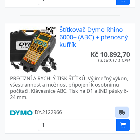
Štítkovač Dymo Rhino
6000+ (ABC) + přenosný
kufřík
Kč 10.892,70
13.180,17 s DPH
PRECIZNÍ A RYCHLÝ TISK ŠTÍTKŮ. Výjimečný výkon,
všestrannost a možnost připojení k osobnímu
počítači. Klávesnice ABC. Tisk na D1 a IND pásky 6-
24 mm.
DY.2122966