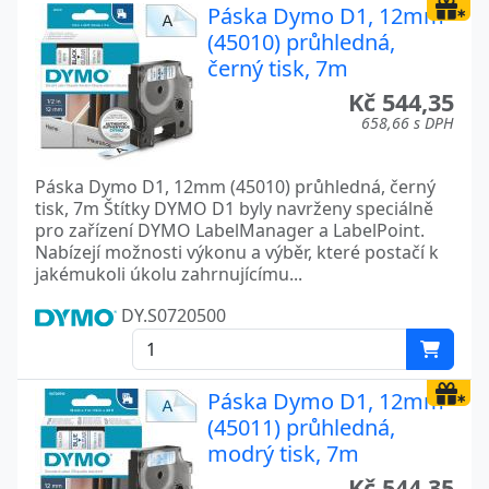
Páska Dymo D1, 12mm
(45010) průhledná,
černý tisk, 7m
Kč 544,35
658,66 s DPH
Páska Dymo D1, 12mm (45010) průhledná, černý
tisk, 7m Štítky DYMO D1 byly navrženy speciálně
pro zařízení DYMO LabelManager a LabelPoint.
Nabízejí možnosti výkonu a výběr, které postačí k
jakémukoli úkolu zahrnujícímu...
DY.S0720500
Páska Dymo D1, 12mm
(45011) průhledná,
modrý tisk, 7m
Kč 544,35