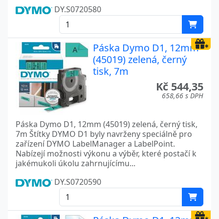
DY.S0720580
Páska Dymo D1, 12mm
(45019) zelená, černý
tisk, 7m
Kč 544,35
658,66 s DPH
Páska Dymo D1, 12mm (45019) zelená, černý tisk,
7m Štítky DYMO D1 byly navrženy speciálně pro
zařízení DYMO LabelManager a LabelPoint.
Nabízejí možnosti výkonu a výběr, které postačí k
jakémukoli úkolu zahrnujícímu...
DY.S0720590