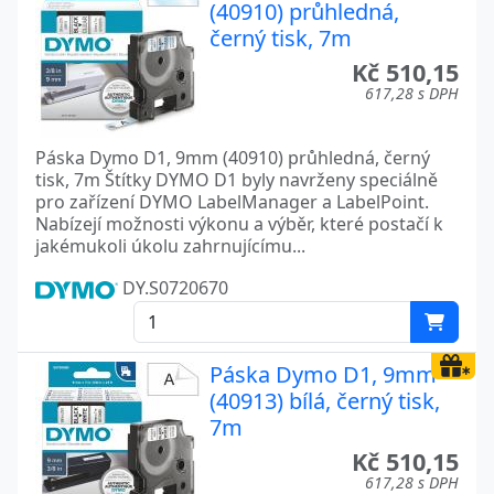
(40910) průhledná,
černý tisk, 7m
Kč 510,15
617,28 s DPH
Páska Dymo D1, 9mm (40910) průhledná, černý
tisk, 7m Štítky DYMO D1 byly navrženy speciálně
pro zařízení DYMO LabelManager a LabelPoint.
Nabízejí možnosti výkonu a výběr, které postačí k
jakémukoli úkolu zahrnujícímu...
DY.S0720670
Páska Dymo D1, 9mm
(40913) bílá, černý tisk,
7m
Kč 510,15
617,28 s DPH