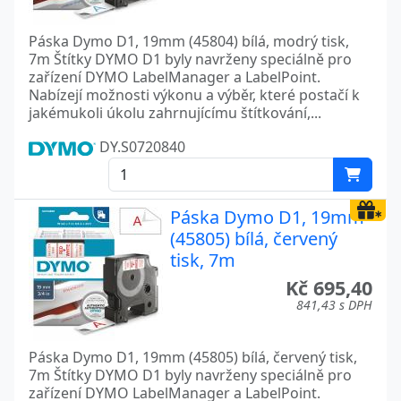
Páska Dymo D1, 19mm (45804) bílá, modrý tisk,
7m Štítky DYMO D1 byly navrženy speciálně pro
zařízení DYMO LabelManager a LabelPoint.
Nabízejí možnosti výkonu a výběr, které postačí k
jakémukoli úkolu zahrnujícímu štítkování,...
DY.S0720840
Páska Dymo D1, 19mm
(45805) bílá, červený
tisk, 7m
Kč 695,40
841,43 s DPH
Páska Dymo D1, 19mm (45805) bílá, červený tisk,
7m Štítky DYMO D1 byly navrženy speciálně pro
zařízení DYMO LabelManager a LabelPoint.