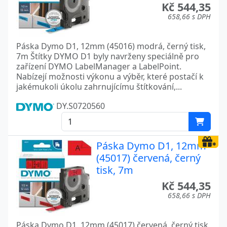
Kč 544,35
658,66 s DPH
Páska Dymo D1, 12mm (45016) modrá, černý tisk,
7m Štítky DYMO D1 byly navrženy speciálně pro
zařízení DYMO LabelManager a LabelPoint.
Nabízejí možnosti výkonu a výběr, které postačí k
jakémukoli úkolu zahrnujícímu štítkování,...
DY.S0720560
Páska Dymo D1, 12mm
(45017) červená, černý
tisk, 7m
Kč 544,35
658,66 s DPH
Páska Dymo D1, 12mm (45017) červená, černý tisk,