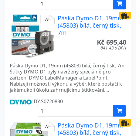
Páska Dymo D1, 19mm
(45803) bílá, černý tisk,
7m
Kč 695,40
841,43 s DPH
Páska Dymo D1, 19mm (45803) bílá, černý tisk, 7m
Štítky DYMO D1 byly navrženy speciálně pro
zařízení DYMO LabelManager a LabelPoint.
Nabízejí možnosti výkonu a výběr, které postačí k
jakémukoli úkolu zahrnujícímu štítkování,...
DY.S0720830
Páska Dymo D1, 19mm
(45803) bílá, černý tisk,