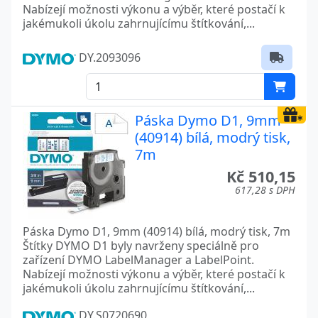
Nabízejí možnosti výkonu a výběr, které postačí k
jakémukoli úkolu zahrnujícímu štítkování,...
DY.2093096
Páska Dymo D1, 9mm
(40914) bílá, modrý tisk,
7m
Kč 510,15
617,28 s DPH
Páska Dymo D1, 9mm (40914) bílá, modrý tisk, 7m
Štítky DYMO D1 byly navrženy speciálně pro
zařízení DYMO LabelManager a LabelPoint.
Nabízejí možnosti výkonu a výběr, které postačí k
jakémukoli úkolu zahrnujícímu štítkování,...
DY.S0720690