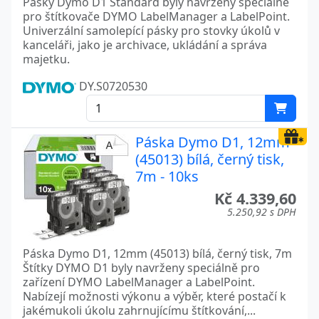
Pásky Dymo D1 Standard byly navrženy speciálně
pro štítkovače DYMO LabelManager a LabelPoint.
Univerzální samolepící pásky pro stovky úkolů v
kanceláři, jako je archivace, ukládání a správa
majetku.
DY.S0720530
Páska Dymo D1, 12mm
(45013) bílá, černý tisk,
7m - 10ks
Kč 4.339,60
5.250,92 s DPH
Páska Dymo D1, 12mm (45013) bílá, černý tisk, 7m
Štítky DYMO D1 byly navrženy speciálně pro
zařízení DYMO LabelManager a LabelPoint.
Nabízejí možnosti výkonu a výběr, které postačí k
jakémukoli úkolu zahrnujícímu štítkování,...