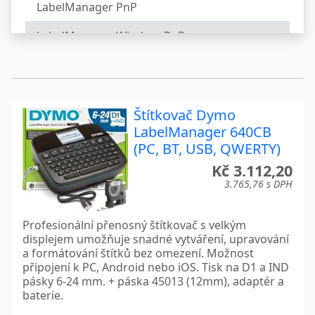
LabelManager PnP
LabelManager Wireless PnP
LabelWriter
LabelWriter 450
Štítkovač Dymo
LabelWriter 450 Duo
LabelManager 640CB
LabelWriter 450 Turbo
(PC, BT, USB, QWERTY)
Kč 3.112,20
LabelWriter 450 Twin Turbo
3.765,76 s DPH
LabelWriter 4XL
Profesionální přenosný štítkovač s velkým
LabelWriter Wireless
displejem umožňuje snadné vytváření, upravování
a formátování štítků bez omezení. Možnost
LetraTag
připojení k PC, Android nebo iOS. Tisk na D1 a IND
pásky 6-24 mm. + páska 45013 (12mm), adaptér a
LetraTag 200B
baterie.
LetraTag LT-100H