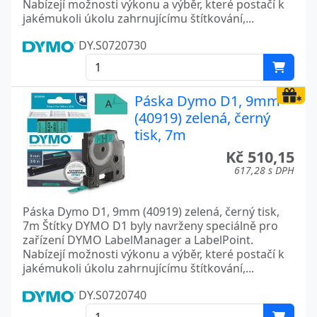
Nabízejí možnosti výkonu a výběr, které postačí k
jakémukoli úkolu zahrnujícímu štítkování,...
DY.S0720730
Páska Dymo D1, 9mm
(40919) zelená, černý
tisk, 7m
Kč 510,15
617,28 s DPH
Páska Dymo D1, 9mm (40919) zelená, černý tisk,
7m Štítky DYMO D1 byly navrženy speciálně pro
zařízení DYMO LabelManager a LabelPoint.
Nabízejí možnosti výkonu a výběr, které postačí k
jakémukoli úkolu zahrnujícímu štítkování,...
DY.S0720740