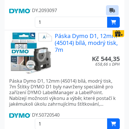
DY.2093097
Páska Dymo D1, 12mm
(45014) bílá, modrý tisk,
7m
Kč 544,35
658,66 s DPH
Páska Dymo D1, 12mm (45014) bílá, modrý tisk,
7m Štítky DYMO D1 byly navrženy speciálně pro
zařízení DYMO LabelManager a LabelPoint.
Nabízejí možnosti výkonu a výběr, které postačí k
jakémukoli úkolu zahrnujícímu štítkování,...
DY.S0720540