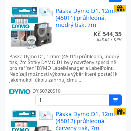
Páska Dymo D1, 12mm
(45011) průhledná,
modrý tisk, 7m
Kč 544,35
658,66 s DPH
Páska Dymo D1, 12mm (45011) průhledná, modrý
tisk, 7m Štítky DYMO D1 byly navrženy speciálně
pro zařízení DYMO LabelManager a LabelPoint.
Nabízejí možnosti výkonu a výběr, které postačí k
jakémukoli úkolu zahrnujícímu...
DY.S0720510
Páska Dymo D1, 12mm
(45012) průhledná,
červený tisk, 7m