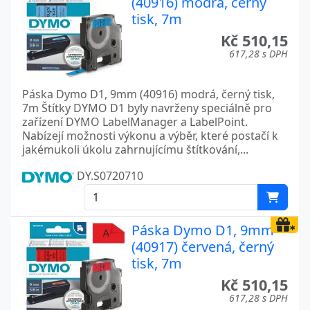
(40916) modrá, černý
tisk, 7m
Kč 510,15
617,28 s DPH
Páska Dymo D1, 9mm (40916) modrá, černý tisk,
7m Štítky DYMO D1 byly navrženy speciálně pro
zařízení DYMO LabelManager a LabelPoint.
Nabízejí možnosti výkonu a výběr, které postačí k
jakémukoli úkolu zahrnujícímu štítkování,...
DY.S0720710
Páska Dymo D1, 9mm
(40917) červená, černý
tisk, 7m
Kč 510,15
617,28 s DPH