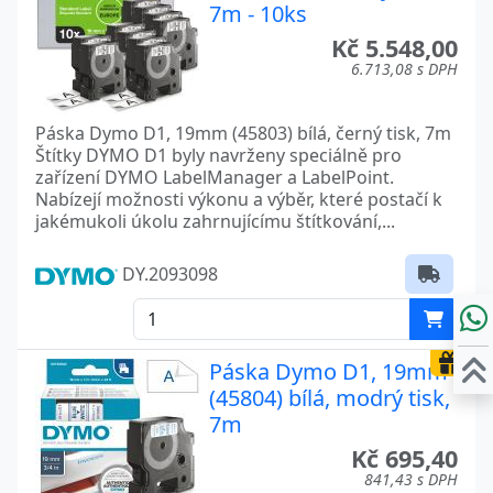
7m - 10ks
Kč 5.548,00
6.713,08 s DPH
Páska Dymo D1, 19mm (45803) bílá, černý tisk, 7m
Štítky DYMO D1 byly navrženy speciálně pro
zařízení DYMO LabelManager a LabelPoint.
Nabízejí možnosti výkonu a výběr, které postačí k
jakémukoli úkolu zahrnujícímu štítkování,...
DY.2093098
Páska Dymo D1, 19mm
(45804) bílá, modrý tisk,
7m
Kč 695,40
841,43 s DPH