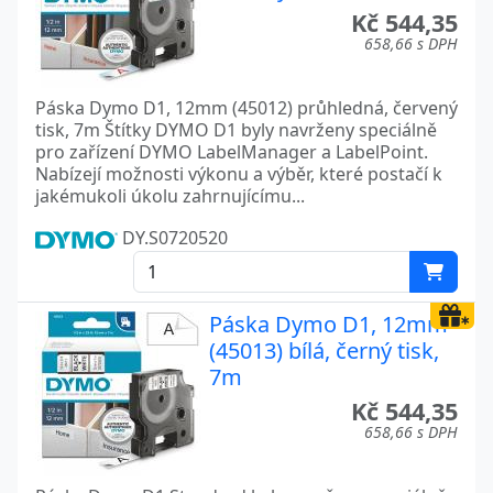
Kč 544,35
658,66 s DPH
Páska Dymo D1, 12mm (45012) průhledná, červený
tisk, 7m Štítky DYMO D1 byly navrženy speciálně
pro zařízení DYMO LabelManager a LabelPoint.
Nabízejí možnosti výkonu a výběr, které postačí k
jakémukoli úkolu zahrnujícímu...
DY.S0720520
Páska Dymo D1, 12mm
(45013) bílá, černý tisk,
7m
Kč 544,35
658,66 s DPH