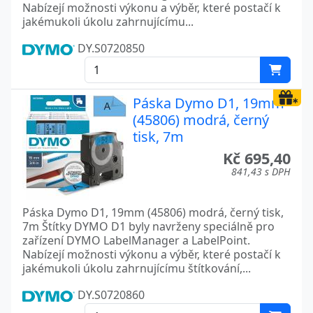
Nabízejí možnosti výkonu a výběr, které postačí k
jakémukoli úkolu zahrnujícímu...
DY.S0720850
Páska Dymo D1, 19mm
(45806) modrá, černý
tisk, 7m
Kč 695,40
841,43 s DPH
Páska Dymo D1, 19mm (45806) modrá, černý tisk,
7m Štítky DYMO D1 byly navrženy speciálně pro
zařízení DYMO LabelManager a LabelPoint.
Nabízejí možnosti výkonu a výběr, které postačí k
jakémukoli úkolu zahrnujícímu štítkování,...
DY.S0720860