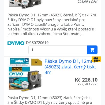
658,66 s DPH
Páska Dymo D1, 12mm (45021) černá, bílý tisk, 7m
Štítky DYMO D1 byly navrženy speciálně pro
zařízení DYMO LabelManager a LabelPoint.
Nabízejí možnosti výkonu a výběr, které postačí k
jakémukoli úkolu zahrnujícímu štítkování,...
DY.S0720610
Páska Dymo D1, 12mm
(45023) zlatá, černý tisk,
3m
Kč 226,10
273,58 s DPH
Páska Dymo D1, 12mm (45023) zlatá, černý tisk,
3m Štítky DYMO D1 byly navrženy speciálně pro