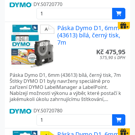
DY.S0720770
Páska Dymo D1, 6mm
(43613) bílá, černý tisk,
7m
Kč 475,95
575,90 s DPH
Páska Dymo D1, 6mm (43613) bílá, černý tisk, 7m
Štítky DYMO D1 byly navrženy speciálně pro
zařízení DYMO LabelManager a LabelPoint.
Nabízejí možnosti výkonu a výběr, které postačí k
jakémukoli úkolu zahrnujícímu štítkování,...
DY.S0720780
Páska Dymo D1, 6mm