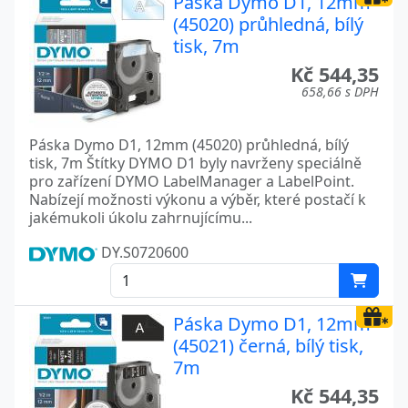
Páska Dymo D1, 12mm
(45020) průhledná, bílý
tisk, 7m
Kč 544,35
658,66 s DPH
Páska Dymo D1, 12mm (45020) průhledná, bílý
tisk, 7m Štítky DYMO D1 byly navrženy speciálně
pro zařízení DYMO LabelManager a LabelPoint.
Nabízejí možnosti výkonu a výběr, které postačí k
jakémukoli úkolu zahrnujícímu...
DY.S0720600
Páska Dymo D1, 12mm
(45021) černá, bílý tisk,
7m
Kč 544,35