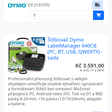
DY.2197370
LetraTag LT-100T
MobileLabeler
Omega
RHINO
Štítkovač Dymo
LabelManager 640CB
RHINO 4200
(PC, BT, USB, QWERTY) -
sada
RHINO 5200
Kč 3.591,00
RHINO 6000
4.345,11 s DPH
Profesionální přenosný štítkovač s velkým
RHINO 6000+
displejem umožňuje snadné vytváření, upravování
a formátování štítků bez omezení. Možnost
RHINO M1011
připojení k PC, Android nebo iOS. Tisk na D1 a IND
XTL
pásky 6-24 mm. +3x páska (12/19/24mm), adaptér
a baterie.
XTL 300