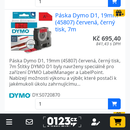
Páska Dymo D1, 19mm
(45807) červená, černý
tisk, 7m
Kč 695,40
841,43 s DPH
Páska Dymo D1, 19mm (45807) červená, černý tisk,
7m Štítky DYMO D1 byly navrženy speciálně pro
zařízení DYMO LabelManager a LabelPoint.
Nabízejí možnosti výkonu a výběr, které postačí k
jakémukoli úkolu zahrnujícímu...
DY.S0720870
Páska Dymo D1, 19mm
(45808) žlutá, černý tisk,