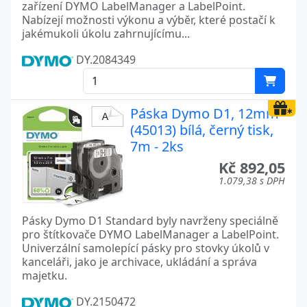
zařízení DYMO LabelManager a LabelPoint.
Nabízejí možnosti výkonu a výběr, které postačí k
jakémukoli úkolu zahrnujícímu...
DY.2084349
Páska Dymo D1, 12mm
(45013) bílá, černý tisk,
7m - 2ks
Kč 892,05
1.079,38 s DPH
Pásky Dymo D1 Standard byly navrženy speciálně
pro štítkovače DYMO LabelManager a LabelPoint.
Univerzální samolepící pásky pro stovky úkolů v
kanceláři, jako je archivace, ukládání a správa
majetku.
DY.2150472