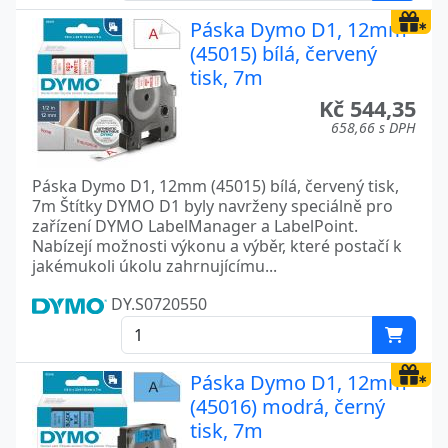
Páska Dymo D1, 12mm
(45015) bílá, červený
tisk, 7m
Kč 544,35
658,66 s DPH
Páska Dymo D1, 12mm (45015) bílá, červený tisk,
7m Štítky DYMO D1 byly navrženy speciálně pro
zařízení DYMO LabelManager a LabelPoint.
Nabízejí možnosti výkonu a výběr, které postačí k
jakémukoli úkolu zahrnujícímu...
DY.S0720550
Páska Dymo D1, 12mm
(45016) modrá, černý
tisk, 7m