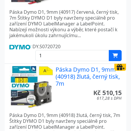
Páska Dymo D1, 9mm (40917) červená, černý tisk,
7m Štítky DYMO D1 byly navrženy speciálně pro
zařízení DYMO LabelManager a LabelPoint.
Nabízejí možnosti výkonu a výběr, které postačí k
jakémukoli úkolu zahrnujícímu...
DY.S0720720
Páska Dymo D1, 9mm
(40918) žlutá, černý tisk,
7m
Kč 510,15
617,28 s DPH
Páska Dymo D1, 9mm (40918) žlutá, černý tisk, 7m
Štítky DYMO D1 byly navrženy speciálně pro
zařízení DYMO LabelManager a LabelPoint.